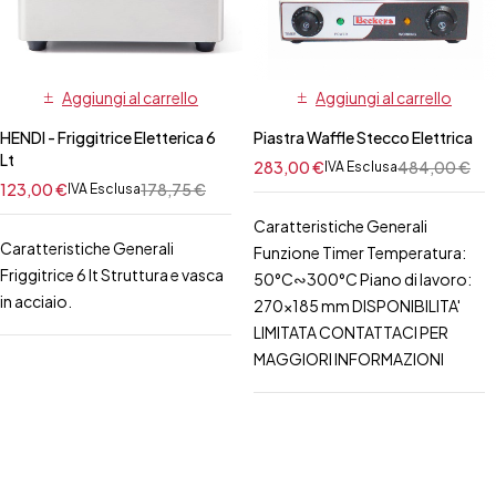
Aggiungi al carrello
Aggiungi al carrello
HENDI - Friggitrice Eletterica 6
Piastra Waffle Stecco Elettrica
Lt
283,00
€
484,00
€
IVA Esclusa
123,00
€
178,75
€
IVA Esclusa
Caratteristiche Generali
Caratteristiche Generali
Funzione Timer Temperatura:
Friggitrice 6 lt Struttura e vasca
50°C∾300°C Piano di lavoro:
in acciaio.
270x185 mm DISPONIBILITA'
LIMITATA CONTATTACI PER
MAGGIORI INFORMAZIONI