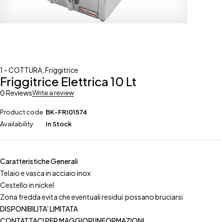
1 - COTTURA
,
Friggitrice
Friggitrice Elettrica 10 Lt
0 Reviews
Write a review
Product code
BK-FRI01574
Availability
In Stock
Caratteristiche Generali
Telaio e vasca in acciaio inox
Cestello in nickel
Zona fredda evita che eventuali residui possano bruciarsi
DISPONIBILITA’ LIMITATA
CONTATTACI PER MAGGIORI INFORMAZIONI