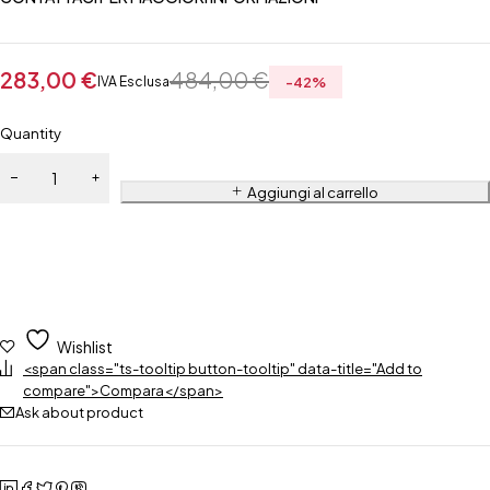
283,00
€
484,00
€
IVA Esclusa
-
42
%
Quantity
Aggiungi al carrello
Wishlist
<span class="ts-tooltip button-tooltip" data-title="Add to
compare">Compara</span>
Ask about product