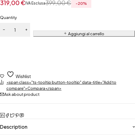
319,00
€
399,00
€
IVA Esclusa
-
20
%
Quantity
Aggiungi al carrello
Wishlist
<span class="ts-tooltip button-tooltip" data-title="Add to
compare">Compara</span>
Ask about product
Description