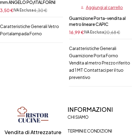
mm ANGELO PO/ITALFORNI
Aggiungi al carrello
3,50
€
4,30
€
IVA Esclusa
Guarnizione Porta-vendita al
metro lineare CAPIC
Caratteristiche Generali Vetro
16,99
€
20,68
€
IVA Esclusa
Portalampada Forno
Caratteristiche Generali
Guarnizione Porta Forno
Vendita al metro Prezzo riferito
ad 1 MT Contattaci per il tuo
preventivo
INFORMAZIONI
CHI SIAMO
TERMINI E CONDIZIONI
Vendita di Attrezzature