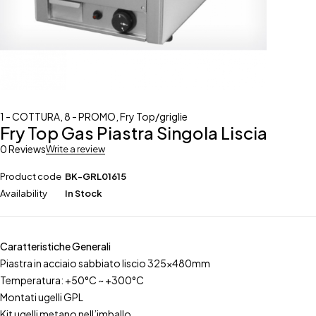
1 - COTTURA
,
8 - PROMO
,
Fry Top/griglie
Fry Top Gas Piastra Singola Liscia
0 Reviews
Write a review
Product code
BK-GRL01615
Availability
In Stock
Caratteristiche Generali
Piastra in acciaio sabbiato liscio 325x480mm
Temperatura: +50°C ~ +300°C
Montati ugelli GPL
Kit ugelli metano nell’imballo