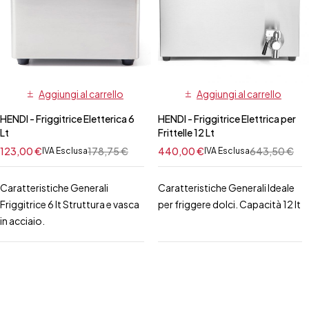
Aggiungi al carrello
Aggiungi al carrello
HENDI - Friggitrice Eletterica 6
HENDI - Friggitrice Elettrica per
Lt
Frittelle 12 Lt
123,00
€
178,75
€
440,00
€
643,50
€
IVA Esclusa
IVA Esclusa
Caratteristiche Generali
Caratteristiche Generali Ideale
Friggitrice 6 lt Struttura e vasca
per friggere dolci. Capacità 12 lt
in acciaio.