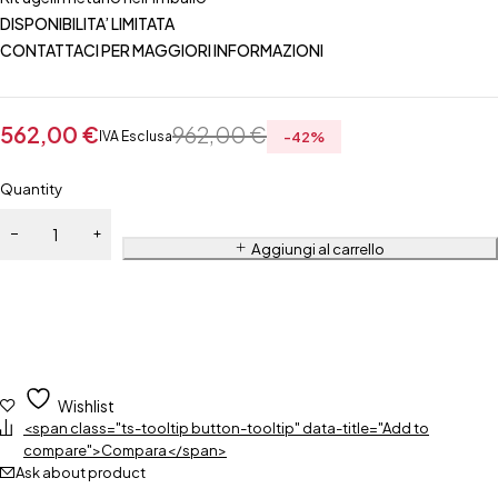
DISPONIBILITA’ LIMITATA
CONTATTACI PER MAGGIORI INFORMAZIONI
562,00
€
962,00
€
IVA Esclusa
-
42
%
Quantity
Aggiungi al carrello
Wishlist
<span class="ts-tooltip button-tooltip" data-title="Add to
compare">Compara</span>
Ask about product