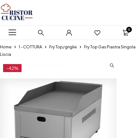
0
Home
1 - COTTURA
Fry Top/griglie
Fry Top Gas Piastra Singola
Liscia
-42%