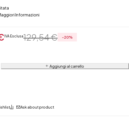
itata
Maggiori Informazioni
€
129,54
€
IVA Esclusa
-
20
%
Aggiungi al carrello
Ask about product