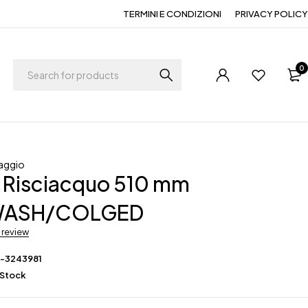
TERMINI E CONDIZIONI
PRIVACY POLICY
0
aggio
e Risciacquo 510 mm
ASH/COLGED
a review
F-3243981
 Stock