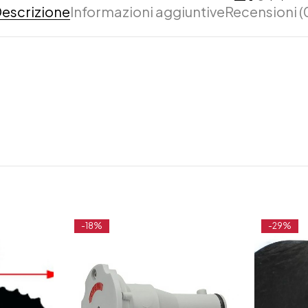
escrizione
Informazioni aggiuntive
Recensioni (
-18%
-29%