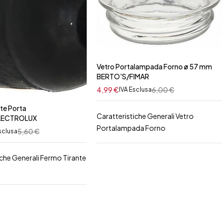
Vetro Portalampada Forno ø 57 mm
BERTO'S/FIMAR
4,99
€
6,00
€
IVA Esclusa
te Porta
Caratteristiche Generali Vetro
LECTROLUX
Portalampada Forno
5,60
€
sclusa
iche Generali Fermo Tirante