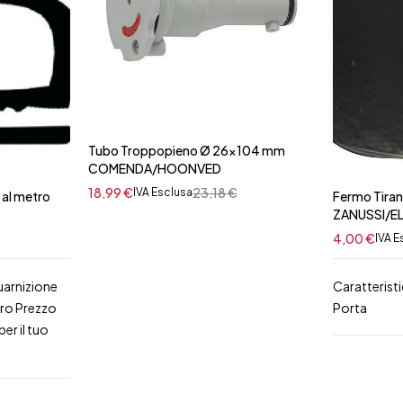
Tubo Troppopieno Ø 26x104 mm
COMENDA/HOONVED
18,99
€
23,18
€
IVA Esclusa
 al metro
Fermo Tiran
ZANUSSI/E
4,00
€
IVA E
uarnizione
Caratterist
tro Prezzo
Porta
er il tuo