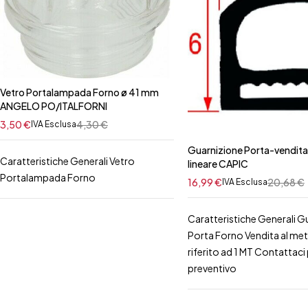
Vetro Portalampada Forno ø 41 mm
ANGELO PO/ITALFORNI
3,50
€
4,30
€
IVA Esclusa
Guarnizione Porta-vendita
Caratteristiche Generali Vetro
lineare CAPIC
Portalampada Forno
16,99
€
20,68
€
IVA Esclusa
Caratteristiche Generali G
Porta Forno Vendita al me
riferito ad 1 MT Contattaci p
preventivo