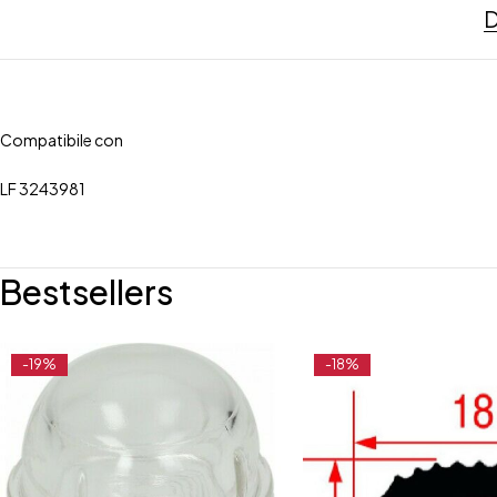
D
Compatibile con
LF 3243981
Bestsellers
-19%
-18%