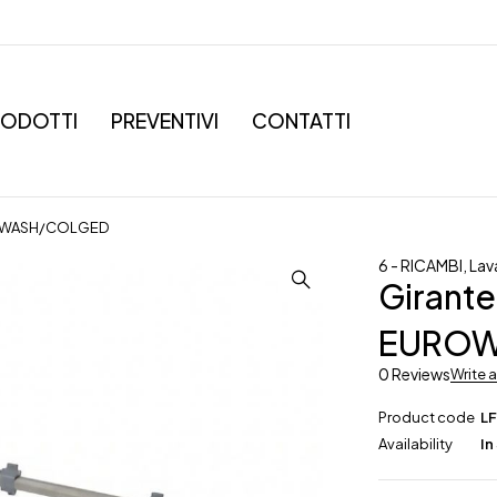
RODOTTI
PREVENTIVI
CONTATTI
UROWASH/COLGED
6 - RICAMBI
,
Lav
Girant
EUROW
0 Reviews
Write 
Product code
L
Availability
In