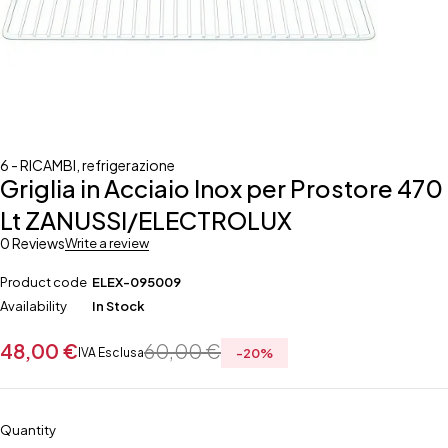
6 - RICAMBI
,
refrigerazione
Griglia in Acciaio Inox per Prostore 470
Lt ZANUSSI/ELECTROLUX
0 Reviews
Write a review
Product code
ELEX-095009
Availability
In Stock
48,00
€
60,00
€
IVA Esclusa
-
20
%
Quantity