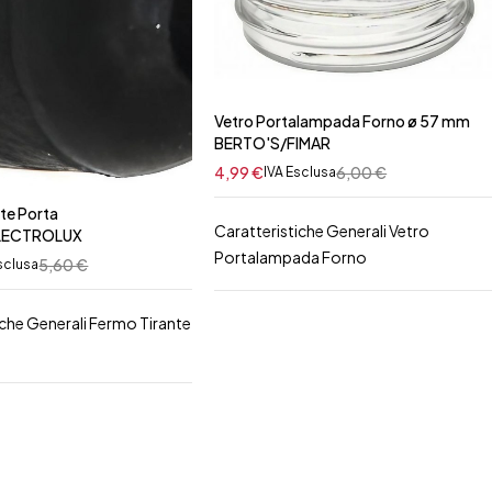
Vetro Portalampada Forno ø 57 mm
BERTO'S/FIMAR
4,99
€
6,00
€
IVA Esclusa
te Porta
Caratteristiche Generali Vetro
LECTROLUX
Portalampada Forno
5,60
€
sclusa
iche Generali Fermo Tirante