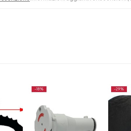
-18%
-29%