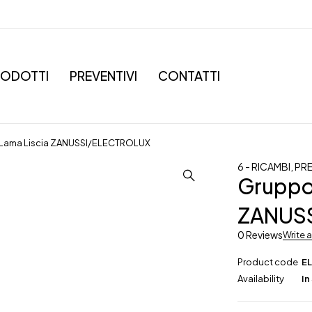
RODOTTI
PREVENTIVI
CONTATTI
a Lama Liscia ZANUSSI/ELECTROLUX
6 - RICAMBI
,
PR
Gruppo 
ZANUS
0 Reviews
Write 
Product code
EL
Availability
In