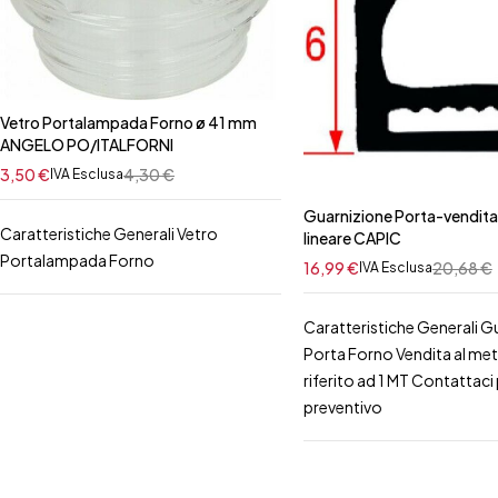
Vetro Portalampada Forno ø 41 mm
ANGELO PO/ITALFORNI
3,50
€
4,30
€
IVA Esclusa
Guarnizione Porta-vendita
Caratteristiche Generali Vetro
lineare CAPIC
Portalampada Forno
16,99
€
20,68
€
IVA Esclusa
Caratteristiche Generali G
Porta Forno Vendita al me
riferito ad 1 MT Contattaci p
preventivo