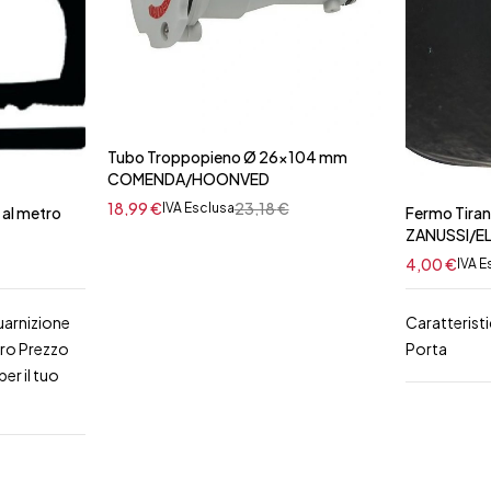
Tubo Troppopieno Ø 26x104 mm
COMENDA/HOONVED
18,99
€
23,18
€
IVA Esclusa
 al metro
Fermo Tiran
ZANUSSI/E
4,00
€
IVA E
uarnizione
Caratterist
tro Prezzo
Porta
er il tuo