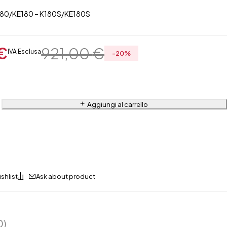
K180/KE180 – K180S/KE180S
€
921,00
€
IVA Esclusa
-
20
%
Aggiungi al carrello
Ask about product
0)