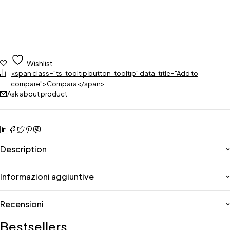
Wishlist
<span class="ts-tooltip button-tooltip" data-title="Add to
compare">Compara</span>
Ask about product
Description
Informazioni aggiuntive
Recensioni
Bestsellers