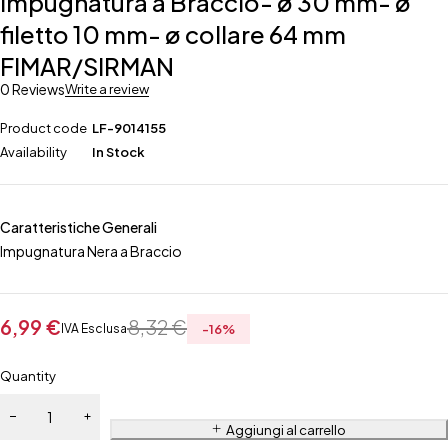
Impugnatura a Braccio- ø 30 mm- ø
filetto 10 mm- ø collare 64 mm
FIMAR/SIRMAN
0 Reviews
Write a review
Product code
LF-9014155
Availability
In Stock
Caratteristiche Generali
Impugnatura Nera a Braccio
6,99
€
8,32
€
IVA Esclusa
-
16
%
Quantity
Aggiungi al carrello