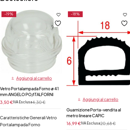
-19%
-18%
Aggiungi al carrello
Vetro Portalampada Forno ø 41
mm ANGELO PO/ITALFORNI
Aggiungi al carrello
3,50
€
4,30
€
IVA Esclusa
Guarnizione Porta-vendita al
metro lineare CAPIC
Caratteristiche Generali Vetro
16,99
€
20,68
€
IVA Esclusa
Portalampada Forno