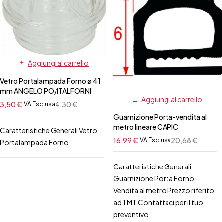
Aggiungi al carrello
Vetro Portalampada Forno ø 41
mm ANGELO PO/ITALFORNI
Aggiungi al carrello
3,50
€
4,30
€
IVA Esclusa
Guarnizione Porta-vendita al
metro lineare CAPIC
Caratteristiche Generali Vetro
16,99
€
20,68
€
IVA Esclusa
Portalampada Forno
Caratteristiche Generali
Guarnizione Porta Forno
Vendita al metro Prezzo riferito
ad 1 MT Contattaci per il tuo
preventivo