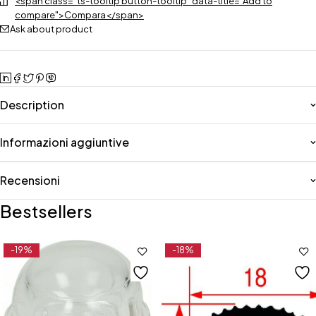
<span class="ts-tooltip button-tooltip" data-title="Add to
compare">Compara</span>
Ask about product
Description
Informazioni aggiuntive
Recensioni
Bestsellers
-19%
-18%