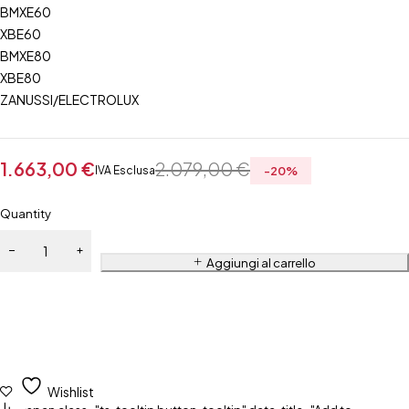
BMXE60
XBE60
BMXE80
XBE80
ZANUSSI/ELECTROLUX
1.663,00
€
2.079,00
€
IVA Esclusa
-
20
%
Quantity
Aggiungi al carrello
Wishlist