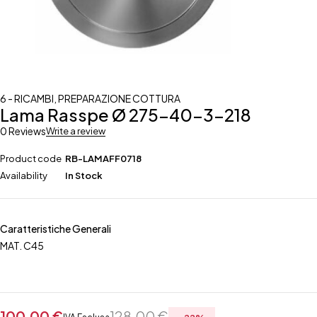
6 - RICAMBI
,
PREPARAZIONE COTTURA
Lama Rasspe Ø 275-40-3-218
0 Reviews
Write a review
Product code
RB-LAMAFF0718
Availability
In Stock
Caratteristiche Generali
MAT. C45
100,00
€
128,00
€