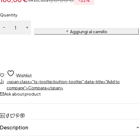
IVA Esclusa
-
22
%
Quantity
Aggiungi al carrello
Wishlist
<span class="ts-tooltip button-tooltip" data-title="Add to
compare">Compara</span>
Ask about product
Description