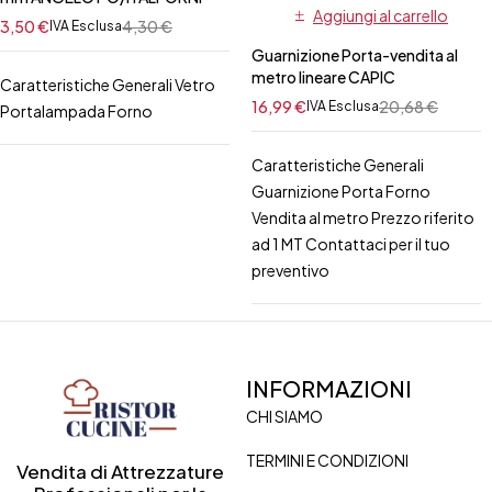
Aggiungi al carrello
3,50
€
4,30
€
IVA Esclusa
Guarnizione Porta-vendita al
metro lineare CAPIC
Caratteristiche Generali Vetro
16,99
€
20,68
€
IVA Esclusa
Portalampada Forno
Caratteristiche Generali
Guarnizione Porta Forno
Vendita al metro Prezzo riferito
ad 1 MT Contattaci per il tuo
preventivo
INFORMAZIONI
CHI SIAMO
TERMINI E CONDIZIONI
Vendita di Attrezzature