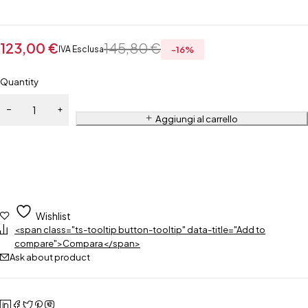
123,00
€
145,80
€
IVA Esclusa
-
16
%
Quantity
Aggiungi al carrello
Wishlist
<span class="ts-tooltip button-tooltip" data-title="Add to
compare">Compara</span>
Ask about product