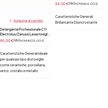
Professionale
54,00
€
64,00
€
IVA Esclusa
Electrolux/Zanussi per Forno 50
pz
Caratteristiche Generali
Aggiungi al carrello
Brillantante Disincrostante
Detergente Professionale C11
Electrolux/Zanussi Lavastoviglie
10 Lt
90,00
€
105,00
€
IVA Esclusa
Caratteristiche Generali Ideale
per qualsiasi tipo di stoviglie
come ceramiche, porcellana,
vetro, cristallo e metallo