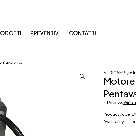
RODOTTI
PREVENTIVI
CONTATTI
Pentavalente
6 - RICAMBI
,
ref
Motore 
Pentav
0 Reviews
Write 
Product code
L
Availability
In