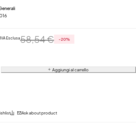
Generali
3016
€
58,54
€
IVA Esclusa
-
20
%
Aggiungi al carrello
Ask about product