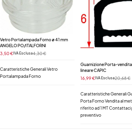
Vetro Portalampada Forno ø 41 mm
ANGELO PO/ITALFORNI
3,50
€
4,30
€
IVA Esclusa
Guarnizione Porta-vendita
Caratteristiche Generali Vetro
lineare CAPIC
Portalampada Forno
16,99
€
20,68
€
IVA Esclusa
Caratteristiche Generali G
Porta Forno Vendita al me
riferito ad 1 MT Contattaci p
preventivo