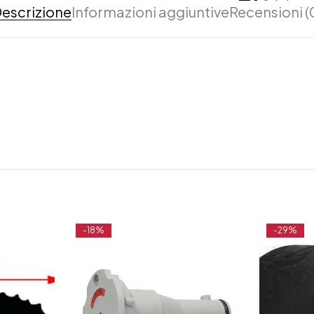
escrizione
Informazioni aggiuntive
Recensioni (
-18%
-29%