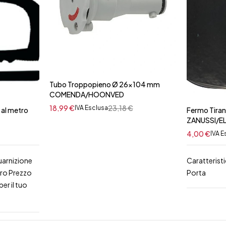
Tubo Troppopieno Ø 26x104 mm
COMENDA/HOONVED
18,99
€
23,18
€
IVA Esclusa
 al metro
Fermo Tiran
ZANUSSI/E
4,00
€
IVA E
uarnizione
Caratterist
tro Prezzo
Porta
er il tuo