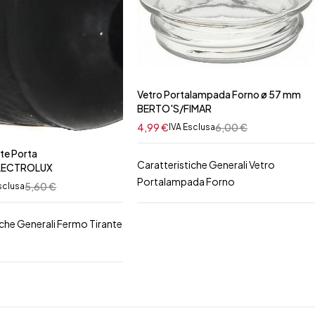
Vetro Portalampada Forno ø 57 mm
BERTO'S/FIMAR
4,99
€
6,00
€
IVA Esclusa
te Porta
Caratteristiche Generali Vetro
LECTROLUX
Portalampada Forno
5,60
€
sclusa
iche Generali Fermo Tirante