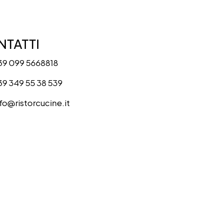
TATTI
39 099 5668818
39 349 55 38 539
nfo@ristorcucine.it