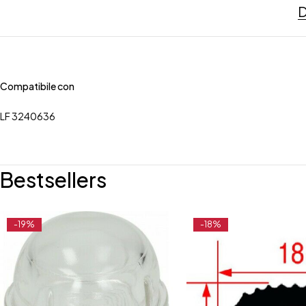
D
Compatibile con
LF 3240636
Bestsellers
-19%
-18%