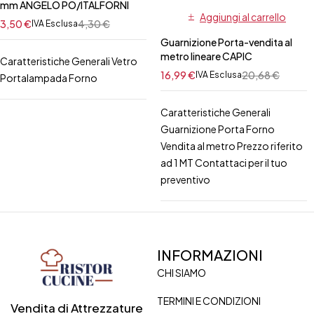
mm ANGELO PO/ITALFORNI
Aggiungi al carrello
3,50
€
4,30
€
IVA Esclusa
Guarnizione Porta-vendita al
metro lineare CAPIC
Caratteristiche Generali Vetro
16,99
€
20,68
€
IVA Esclusa
Portalampada Forno
Caratteristiche Generali
Guarnizione Porta Forno
Vendita al metro Prezzo riferito
ad 1 MT Contattaci per il tuo
preventivo
INFORMAZIONI
CHI SIAMO
TERMINI E CONDIZIONI
Vendita di Attrezzature