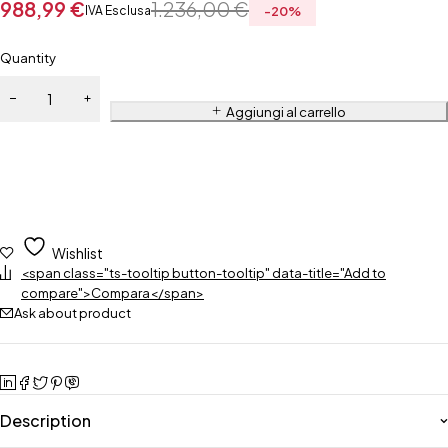
988,99
€
1.236,00
€
IVA Esclusa
-
20
%
Quantity
Aggiungi al carrello
Wishlist
<span class="ts-tooltip button-tooltip" data-title="Add to
compare">Compara</span>
Ask about product
Description