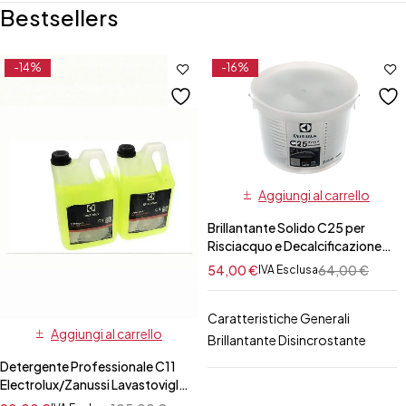
Bestsellers
-14%
-16%
Aggiungi al carrello
Brillantante Solido C25 per
Risciacquo e Decalcificazione
Professionale
54,00
€
64,00
€
IVA Esclusa
Electrolux/Zanussi per Forno 50
pz
Caratteristiche Generali
Aggiungi al carrello
Brillantante Disincrostante
Detergente Professionale C11
Electrolux/Zanussi Lavastoviglie
10 Lt