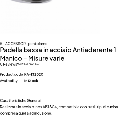
5 - ACCESSORI
,
pentolame
Padella bassa in acciaio Antiaderente 1
Manico – Misure varie
0 Reviews
Write a review
Product code
KA-132020
Availability
In Stock
Caratteristiche Generali
Realizzata in acciaio inox AISI 304, compatibile con tutti i tipi di cucina
compresa quella ad induzione.