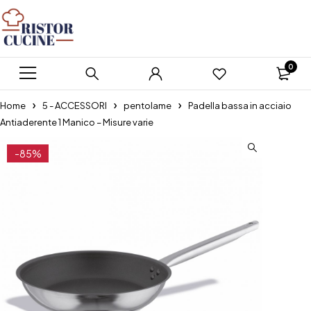
0
Home
5 - ACCESSORI
pentolame
Padella bassa in acciaio
Antiaderente 1 Manico – Misure varie
-85%