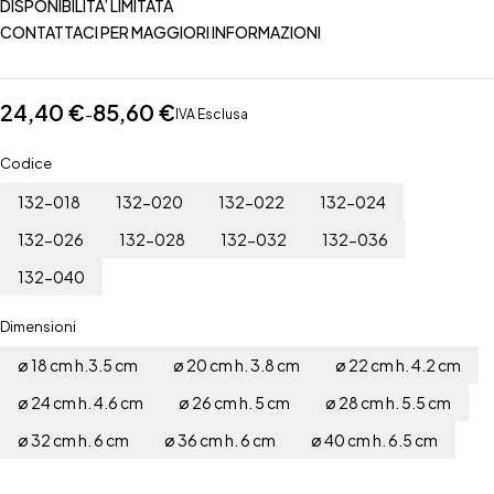
DISPONIBILITA’ LIMITATA
CONTATTACI PER MAGGIORI INFORMAZIONI
24,40
€
85,60
€
-
IVA Esclusa
Codice
132-018
132-020
132-022
132-024
132-026
132-028
132-032
132-036
132-040
Dimensioni
ø 18 cm h.3.5 cm
ø 20 cm h. 3.8 cm
ø 22 cm h. 4.2 cm
ø 24 cm h. 4.6 cm
ø 26 cm h. 5 cm
ø 28 cm h. 5.5 cm
ø 32 cm h. 6 cm
ø 36 cm h. 6 cm
ø 40 cm h. 6.5 cm