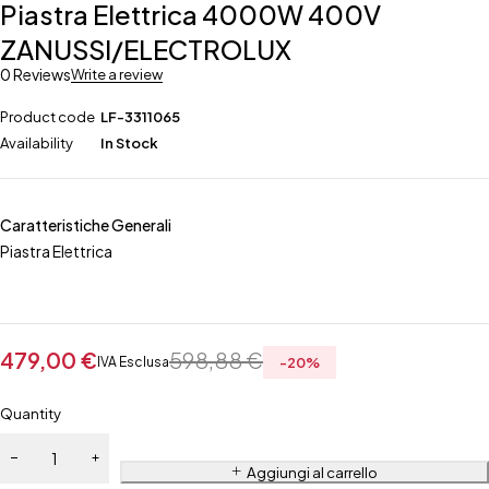
Piastra Elettrica 4000W 400V
ZANUSSI/ELECTROLUX
0 Reviews
Write a review
Product code
LF-3311065
Availability
In Stock
Caratteristiche Generali
Piastra Elettrica
479,00
€
598,88
€
IVA Esclusa
-
20
%
Quantity
Aggiungi al carrello