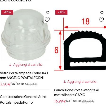
-19%
-18%
Aggiungi al carrello
Vetro Portalampada Forno ø 41
mm ANGELO PO/ITALFORNI
Aggiungi al carrello
3,50
€
4,30
€
IVA Esclusa
Guarnizione Porta-vendita al
metro lineare CAPIC
Caratteristiche Generali Vetro
16,99
€
20,68
€
IVA Esclusa
Portalampada Forno