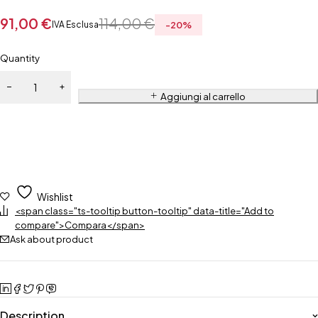
91,00
€
114,00
€
IVA Esclusa
-
20
%
Quantity
Aggiungi al carrello
Wishlist
<span class="ts-tooltip button-tooltip" data-title="Add to
compare">Compara</span>
Ask about product
Description