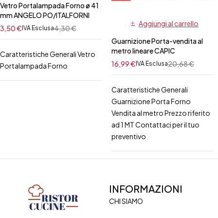
Vetro Portalampada Forno ø 41
mm ANGELO PO/ITALFORNI
Aggiungi al carrello
3,50
€
4,30
€
IVA Esclusa
Guarnizione Porta-vendita al
metro lineare CAPIC
Caratteristiche Generali Vetro
16,99
€
20,68
€
IVA Esclusa
Portalampada Forno
Caratteristiche Generali
Guarnizione Porta Forno
Vendita al metro Prezzo riferito
ad 1 MT Contattaci per il tuo
preventivo
INFORMAZIONI
CHI SIAMO