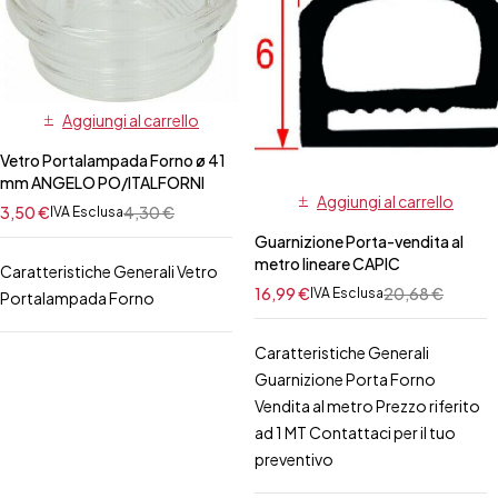
Aggiungi al carrello
Vetro Portalampada Forno ø 41
mm ANGELO PO/ITALFORNI
Aggiungi al carrello
3,50
€
4,30
€
IVA Esclusa
Guarnizione Porta-vendita al
metro lineare CAPIC
Caratteristiche Generali Vetro
16,99
€
20,68
€
IVA Esclusa
Portalampada Forno
Caratteristiche Generali
Guarnizione Porta Forno
Vendita al metro Prezzo riferito
ad 1 MT Contattaci per il tuo
preventivo