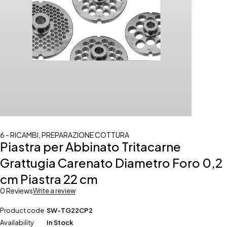
6 - RICAMBI
,
PREPARAZIONE COTTURA
Piastra per Abbinato Tritacarne
Grattugia Carenato Diametro Foro 0,2
cm Piastra 22 cm
0 Reviews
Write a review
Product code
SW-TG22CP2
Availability
In Stock