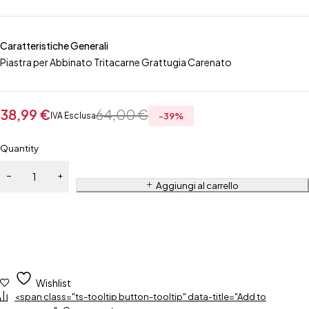
Caratteristiche Generali
Piastra per Abbinato Tritacarne Grattugia Carenato
38,99
€
64,00
€
IVA Esclusa
-
39
%
Quantity
Aggiungi al carrello
Wishlist
<span class="ts-tooltip button-tooltip" data-title="Add to