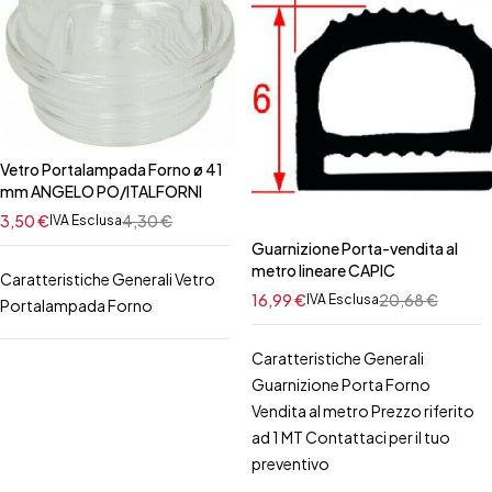
Vetro Portalampada Forno ø 41
mm ANGELO PO/ITALFORNI
3,50
€
4,30
€
IVA Esclusa
Guarnizione Porta-vendita al
metro lineare CAPIC
Caratteristiche Generali Vetro
16,99
€
20,68
€
IVA Esclusa
Portalampada Forno
Caratteristiche Generali
Guarnizione Porta Forno
Vendita al metro Prezzo riferito
ad 1 MT Contattaci per il tuo
preventivo