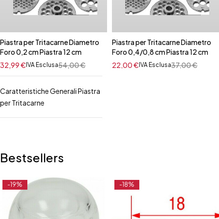
Piastra per Tritacarne Diametro
Piastra per Tritacarne Diametro
Foro 0,2 cm Piastra 12 cm
Foro 0,4/0,8 cm Piastra 12 cm
32,99
€
54,00
€
22,00
€
37,00
€
IVA Esclusa
IVA Esclusa
Caratteristiche Generali Piastra
per Tritacarne
Bestsellers
-19%
-18%