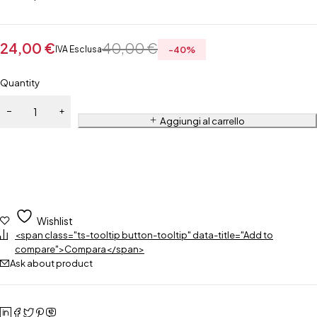
24,00
€
40,00
€
IVA Esclusa
-
40
%
Quantity
Aggiungi al carrello
Wishlist
<span class="ts-tooltip button-tooltip" data-title="Add to
compare">Compara</span>
Ask about product