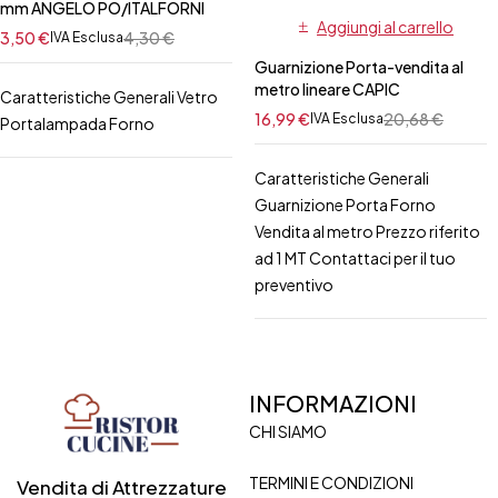
mm ANGELO PO/ITALFORNI
Aggiungi al carrello
3,50
€
4,30
€
IVA Esclusa
Guarnizione Porta-vendita al
metro lineare CAPIC
Caratteristiche Generali Vetro
16,99
€
20,68
€
IVA Esclusa
Portalampada Forno
Caratteristiche Generali
Guarnizione Porta Forno
Vendita al metro Prezzo riferito
ad 1 MT Contattaci per il tuo
preventivo
INFORMAZIONI
CHI SIAMO
TERMINI E CONDIZIONI
Vendita di Attrezzature