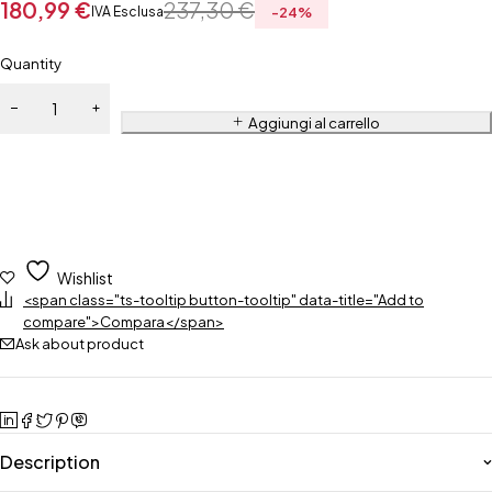
180,99
€
237,30
€
IVA Esclusa
-
24
%
Quantity
Aggiungi al carrello
Wishlist
<span class="ts-tooltip button-tooltip" data-title="Add to
compare">Compara</span>
Ask about product
Description