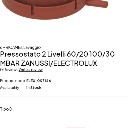
6 - RICAMBI
,
Lavaggio
Pressostato 2 Livelli 60/20 100/30
MBAR ZANUSSI/ELECTROLUX
0 Reviews
Write a review
Product code
ELEX-0K7146
Availability
In Stock
Tipo D