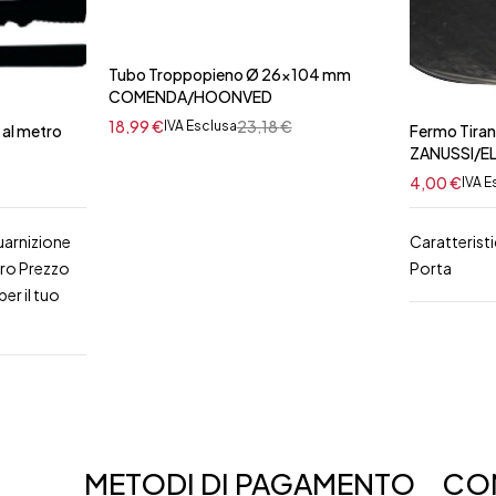
Tubo Troppopieno Ø 26x104 mm
COMENDA/HOONVED
18,99
€
23,18
€
IVA Esclusa
 al metro
Fermo Tiran
ZANUSSI/E
4,00
€
IVA E
uarnizione
Caratterist
tro Prezzo
Porta
er il tuo
METODI DI PAGAMENTO
CON