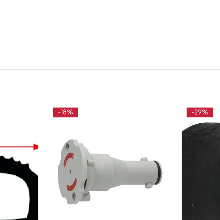
-18%
-29%