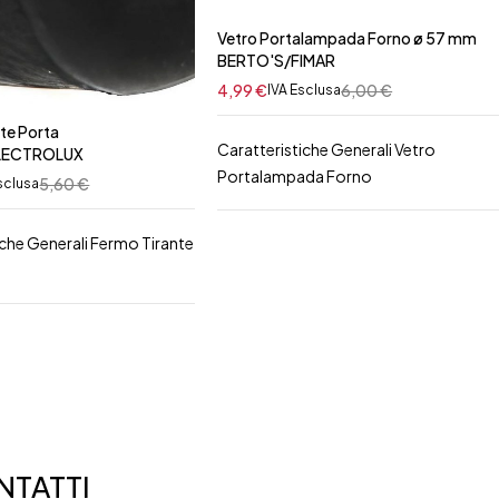
Vetro Portalampada Forno ø 57 mm
BERTO'S/FIMAR
4,99
€
6,00
€
IVA Esclusa
te Porta
Caratteristiche Generali Vetro
LECTROLUX
Portalampada Forno
5,60
€
sclusa
iche Generali Fermo Tirante
TATTI