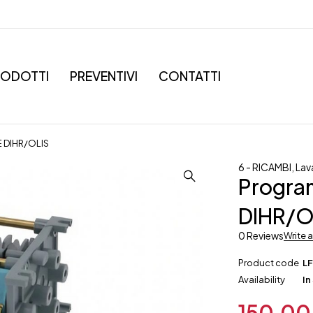
RODOTTI
PREVENTIVI
CONTATTI
 DIHR/OLIS
6 - RICAMBI
,
Lav
Progra
DIHR/O
0 Reviews
Write 
Product code
L
Availability
In
150,0