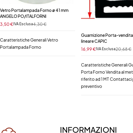
Vetro Portalampada Forno ø 41 mm
ANGELO PO/ITALFORNI
3,50
€
4,30
€
IVA Esclusa
Guarnizione Porta-vendita
Caratteristiche Generali Vetro
lineare CAPIC
Portalampada Forno
16,99
€
20,68
€
IVA Esclusa
Caratteristiche Generali G
Porta Forno Vendita al me
riferito ad 1 MT Contattaci p
preventivo
INFORMAZIONI