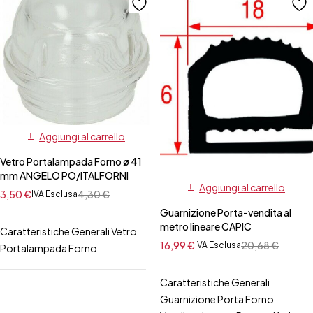
Aggiungi al carrello
Vetro Portalampada Forno ø 41
mm ANGELO PO/ITALFORNI
Aggiungi al carrello
3,50
€
4,30
€
IVA Esclusa
Guarnizione Porta-vendita al
metro lineare CAPIC
Caratteristiche Generali Vetro
16,99
€
20,68
€
IVA Esclusa
Portalampada Forno
Caratteristiche Generali
Guarnizione Porta Forno