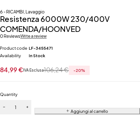
6 - RICAMBI
,
Lavaggio
Resistenza 6000W 230/400V
COMENDA/HOONVED
0 Reviews
Write a review
Product code
LF-3455471
Availability
In Stock
84,99
€
106,24
€
IVA Esclusa
-
20
%
Quantity
Aggiungi al carrello