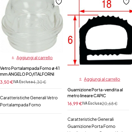
Aggiungi al carrello
Vetro Portalampada Forno ø 41
mm ANGELO PO/ITALFORNI
Aggiungi al carrello
3,50
€
4,30
€
IVA Esclusa
Guarnizione Porta-vendita al
metro lineare CAPIC
Caratteristiche Generali Vetro
16,99
€
20,68
€
IVA Esclusa
Portalampada Forno
Caratteristiche Generali
Guarnizione Porta Forno