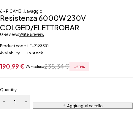
6 - RICAMBI
,
Lavaggio
Resistenza 6000W 230V
COLGED/ELETTROBAR
0 Reviews
Write a review
Product code
LF-7123331
Availability
In Stock
190,99
€
238,34
€
IVA Esclusa
-
20
%
Quantity
Aggiungi al carrello