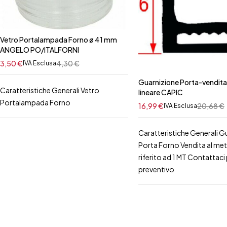
Vetro Portalampada Forno ø 41 mm
ANGELO PO/ITALFORNI
3,50
€
4,30
€
IVA Esclusa
Guarnizione Porta-vendita
Caratteristiche Generali Vetro
lineare CAPIC
Portalampada Forno
16,99
€
20,68
€
IVA Esclusa
Caratteristiche Generali G
Porta Forno Vendita al me
riferito ad 1 MT Contattaci p
preventivo