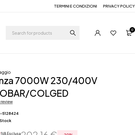
TERMINI E CONDIZIONI
PRIVACY POLICY
0
aggio
enza 7000W 230/400V
ROBAR/COLGED
a review
F-5128424
 Stock
€
202,16
€
IVA Esclusa
-
20
%