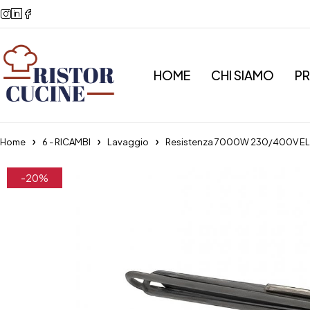
HOME
CHI SIAMO
P
Home
6 - RICAMBI
Lavaggio
Resistenza 7000W 230/400V 
-20%