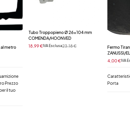
Tubo Troppopieno Ø 26x104 mm
COMENDA/HOONVED
18,99
€
23,18
€
IVA Esclusa
 al metro
Fermo Tiran
ZANUSSI/E
4,00
€
IVA E
uarnizione
Caratterist
tro Prezzo
Porta
er il tuo