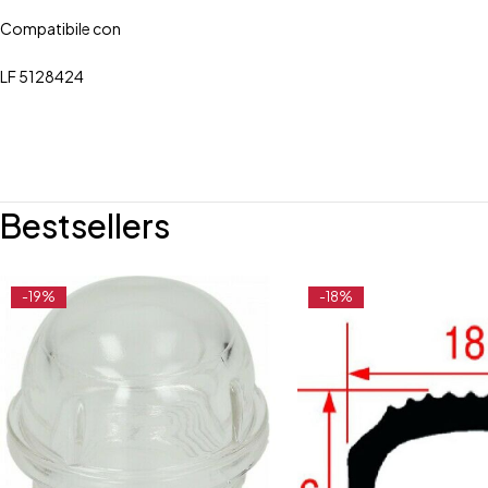
Compatibile con
LF 5128424
Bestsellers
-19%
-18%