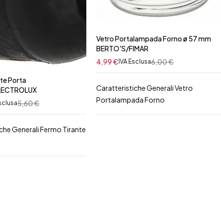
Vetro Portalampada Forno ø 57 mm
BERTO'S/FIMAR
4,99
€
6,00
€
IVA Esclusa
te Porta
Caratteristiche Generali Vetro
LECTROLUX
Portalampada Forno
5,60
€
sclusa
iche Generali Fermo Tirante