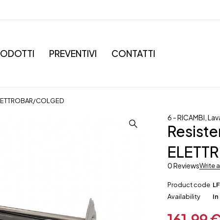
RODOTTI
PREVENTIVI
CONTATTI
ELETTROBAR/COLGED
6 - RICAMBI
,
Lav
Resist
ELETT
0 Reviews
Write 
Product code
L
Availability
In
161,99