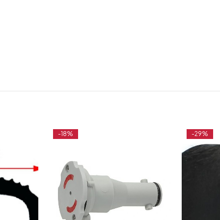
-18%
-29%