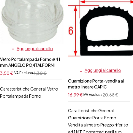
Aggiungi al carrello
Vetro Portalampada Forno ø 41
mm ANGELO PO/ITALFORNI
Aggiungi al carrello
3,50
€
4,30
€
IVA Esclusa
Guarnizione Porta-vendita al
metro lineare CAPIC
Caratteristiche Generali Vetro
16,99
€
20,68
€
IVA Esclusa
Portalampada Forno
Caratteristiche Generali
Guarnizione Porta Forno
Vendita al metro Prezzo riferito
ad 1 MT Contattaci per il tuo