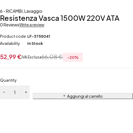
6 - RICAMBI
,
Lavaggio
Resistenza Vasca 1500W 220V ATA
0 Reviews
Write a review
Product code
LF-3755041
Availability
In Stock
52,99
€
66,08
€
IVA Esclusa
-
20
%
Quantity
Aggiungi al carrello