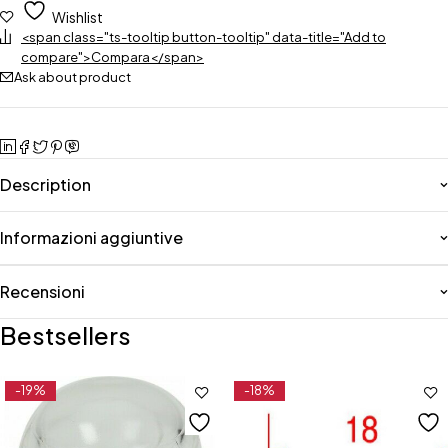
Wishlist
<span class="ts-tooltip button-tooltip" data-title="Add to
compare">Compara</span>
Ask about product
Description
Informazioni aggiuntive
Recensioni
Bestsellers
-19%
-18%