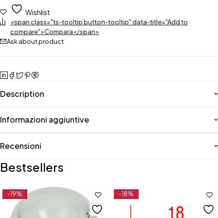
Wishlist
<span class="ts-tooltip button-tooltip" data-title="Add to
compare">Compara</span>
Ask about product
Description
Informazioni aggiuntive
Recensioni
Bestsellers
-19%
-18%