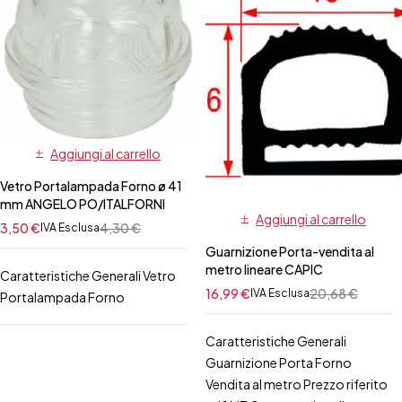
Aggiungi al carrello
Vetro Portalampada Forno ø 41
mm ANGELO PO/ITALFORNI
Aggiungi al carrello
3,50
€
4,30
€
IVA Esclusa
Guarnizione Porta-vendita al
metro lineare CAPIC
Caratteristiche Generali Vetro
16,99
€
20,68
€
IVA Esclusa
Portalampada Forno
Caratteristiche Generali
Guarnizione Porta Forno
Vendita al metro Prezzo riferito