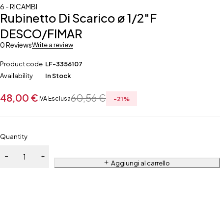
6 - RICAMBI
Rubinetto Di Scarico ø 1/2″F
DESCO/FIMAR
0 Reviews
Write a review
Product code
LF-3356107
Availability
In Stock
48,00
€
60,56
€
IVA Esclusa
-
21
%
Quantity
Aggiungi al carrello