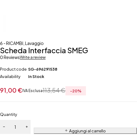
6 - RICAMBI
,
Lavaggio
Scheda Interfaccia SMEG
0 Reviews
Write a review
Product code
SG-696291538
Availability
In Stock
91,00
€
113,54
€
IVA Esclusa
-
20
%
Quantity
Aggiungi al carrello