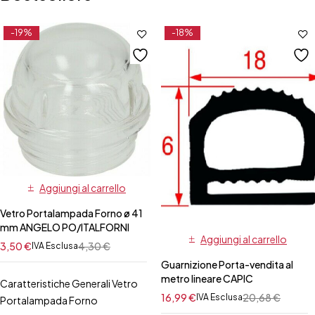
-19%
-18%
Aggiungi al carrello
Vetro Portalampada Forno ø 41
mm ANGELO PO/ITALFORNI
Aggiungi al carrello
3,50
€
4,30
€
IVA Esclusa
Guarnizione Porta-vendita al
metro lineare CAPIC
Caratteristiche Generali Vetro
16,99
€
20,68
€
IVA Esclusa
Portalampada Forno