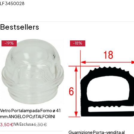
LF 3450028
Bestsellers
-19%
-18%
Vetro Portalampada Forno ø 41
mm ANGELO PO/ITALFORNI
3,50
€
4,30
€
IVA Esclusa
Guarnizione Porta-vendita al