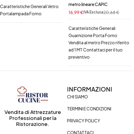
metro lineare CAPIC
Caratteristiche Generali Vetro
16,99
€
20,68
€
IVA Esclusa
Portalampada Forno
Caratteristiche Generali
Guarnizione Porta Forno
Vendita al metro Prezzo riferito
ad 1 MT Contattaci per il tuo
preventivo
INFORMAZIONI
CHI SIAMO
TERMINI E CONDIZIONI
Vendita di Attrezzature
Professionali per la
PRIVACY POLICY
Ristorazione.
CONTATTACI