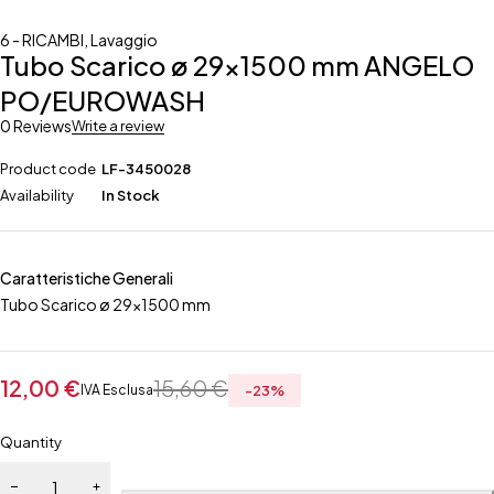
6 - RICAMBI
,
Lavaggio
Tubo Scarico ø 29×1500 mm ANGELO
PO/EUROWASH
0 Reviews
Write a review
Product code
LF-3450028
Availability
In Stock
Caratteristiche Generali
Tubo Scarico ø 29×1500 mm
12,00
€
15,60
€
IVA Esclusa
-
23
%
Quantity