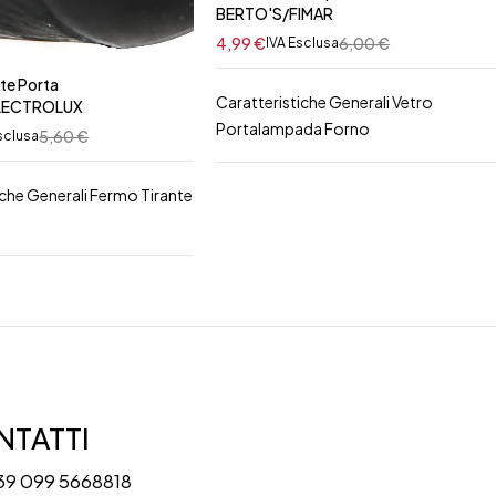
BERTO'S/FIMAR
4,99
€
6,00
€
IVA Esclusa
te Porta
Caratteristiche Generali Vetro
LECTROLUX
Portalampada Forno
5,60
€
sclusa
iche Generali Fermo Tirante
TATTI
39 099 5668818