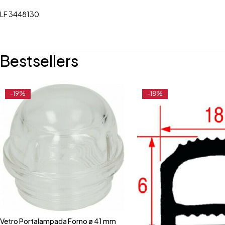
LF 3448130
Bestsellers
-19%
-18%
Vetro Portalampada Forno ø 41 mm