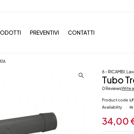
RODOTTI
PREVENTIVI
CONTATTI
ATA
6 - RICAMBI
,
Lav
Tubo T
0 Reviews
Write 
Product code
L
Availability
In
34,00