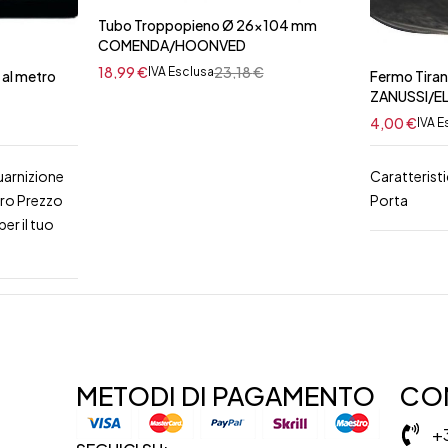
Tubo Troppopieno Ø 26x104 mm
COMENDA/HOONVED
18,99
€
23,18
€
IVA Esclusa
 al metro
Fermo Tiran
ZANUSSI/E
4,00
€
IVA E
uarnizione
Caratterist
tro Prezzo
Porta
er il tuo
METODI DI PAGAMENTO
CON
+