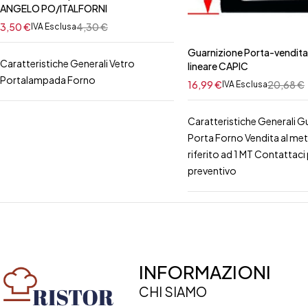
ANGELO PO/ITALFORNI
3,50
€
4,30
€
IVA Esclusa
Guarnizione Porta-vendita
Caratteristiche Generali Vetro
lineare CAPIC
Portalampada Forno
16,99
€
20,68
€
IVA Esclusa
Caratteristiche Generali G
Porta Forno Vendita al me
riferito ad 1 MT Contattaci p
preventivo
INFORMAZIONI
CHI SIAMO