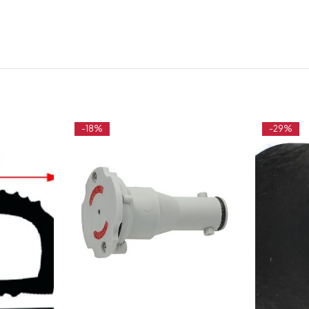
-18%
-29%