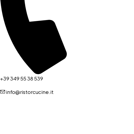
+39 349 55 38 539
info@ristorcucine.it
Copyright © RISTORCUCINE 2024 – Tutti I diritti riservati. Powered
by:
imapassionweb