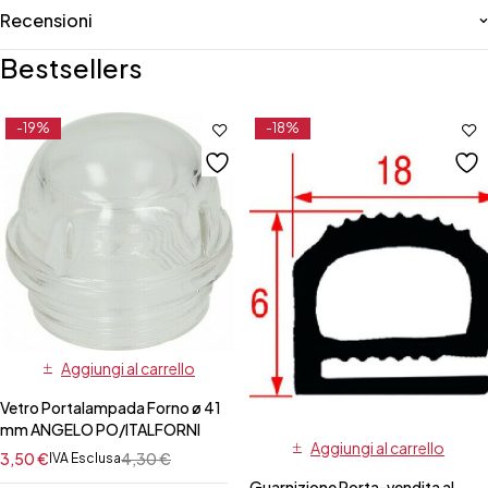
Recensioni
Bestsellers
-19%
-18%
Aggiungi al carrello
Vetro Portalampada Forno ø 41
mm ANGELO PO/ITALFORNI
Aggiungi al carrello
3,50
€
4,30
€
IVA Esclusa
Guarnizione Porta-vendita al