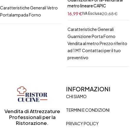
metro lineare CAPIC
Caratteristiche Generali Vetro
16,99
€
20,68
€
IVA Esclusa
Portalampada Forno
Caratteristiche Generali
Guarnizione Porta Forno
Vendita al metro Prezzo riferito
ad 1 MT Contattaci per il tuo
preventivo
INFORMAZIONI
CHI SIAMO
TERMINI E CONDIZIONI
Vendita di Attrezzature
Professionali per la
Ristorazione.
PRIVACY POLICY