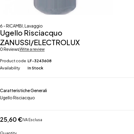
6 - RICAMBI
,
Lavaggio
Ugello Risciacquo
ZANUSSI/ELECTROLUX
0 Reviews
Write a review
Product code
LF-3243608
Availability
In Stock
Caratteristiche Generali
Ugello Risciacquo
25,60
€
IVA Esclusa
Quantity