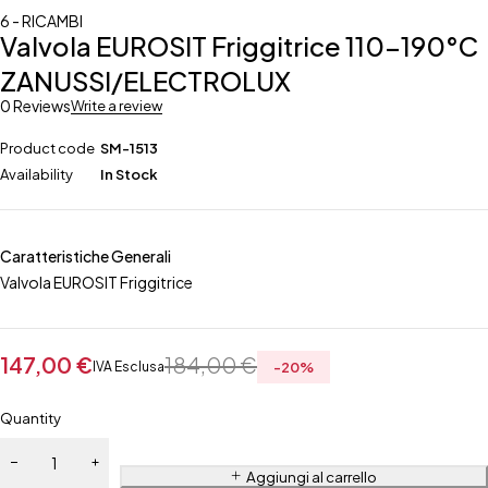
6 - RICAMBI
Valvola EUROSIT Friggitrice 110-190°C
ZANUSSI/ELECTROLUX
0 Reviews
Write a review
Product code
SM-1513
Availability
In Stock
Caratteristiche Generali
Valvola EUROSIT Friggitrice
147,00
€
184,00
€
IVA Esclusa
-
20
%
Quantity
Aggiungi al carrello