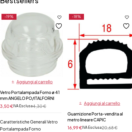
Bestsellers
-19%
-18%
Aggiungi al carrello
Vetro Portalampada Forno ø 41
mm ANGELO PO/ITALFORNI
Aggiungi al carrello
3,50
€
4,30
€
IVA Esclusa
Guarnizione Porta-vendita al
metro lineare CAPIC
Caratteristiche Generali Vetro
16,99
€
20,68
€
IVA Esclusa
Portalampada Forno