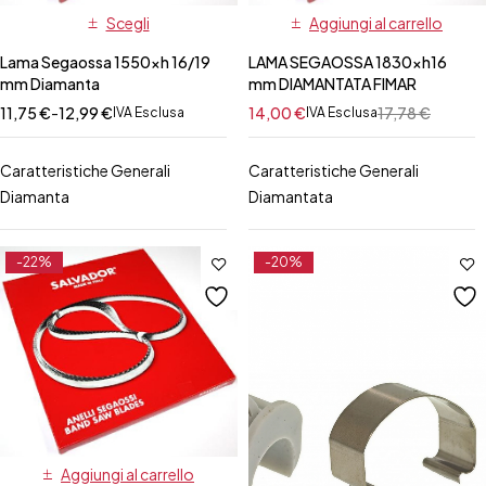
Scegli
Aggiungi al carrello
Lama Segaossa 1550xh 16/19
LAMA SEGAOSSA 1830xh16
mm Diamanta
mm DIAMANTATA FIMAR
11,75
€
-
12,99
€
14,00
€
17,78
€
IVA Esclusa
IVA Esclusa
Caratteristiche Generali
Caratteristiche Generali
Diamanta
Diamantata
-22%
-20%
Aggiungi al carrello