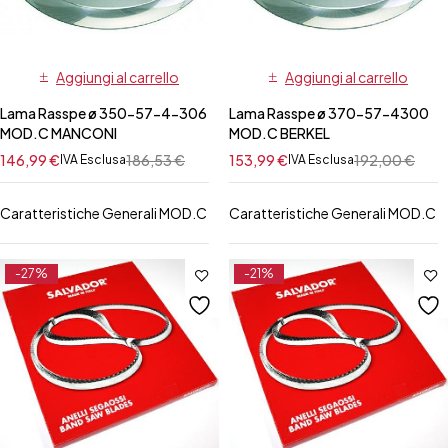
Aggiungi al carrello
Aggiungi al carrello
Lama Rasspe ø 350-57-4-306
Lama Rasspe ø 370-57-4300
MOD.C MANCONI
MOD.C BERKEL
146,99
€
186,53
€
153,99
€
192,00
€
IVA Esclusa
IVA Esclusa
Caratteristiche Generali MOD.C
Caratteristiche Generali MOD.C
-27%
-21%