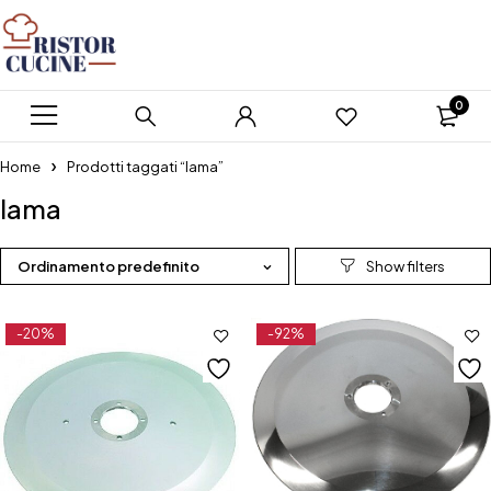
0
Home
Prodotti taggati “lama”
lama
Ordinamento predefinito
-20%
-92%