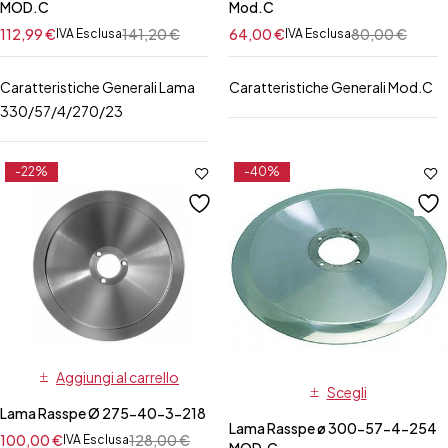
MOD.C
Mod.C
112,99
€
141,20
€
64,00
€
80,00
€
IVA Esclusa
IVA Esclusa
Caratteristiche Generali Lama
Caratteristiche Generali Mod.C
330/57/4/270/23
-22%
-40%
Aggiungi al carrello
Scegli
Lama Rasspe Ø 275-40-3-218
Lama Rasspe ø 300-57-4-254
100,00
€
128,00
€
IVA Esclusa