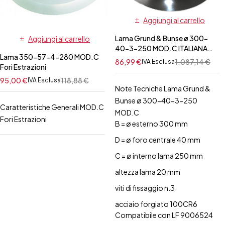
Aggiungi al carrello
Lama Grund & Bunse ø 300-
Aggiungi al carrello
40-3-250 MOD.C ITALIANA
Lama 350-57-4-280 MOD.C
MACCHI
86,99
€
1.087,14
€
IVA Esclusa
Fori Estrazioni
95,00
€
118,88
€
IVA Esclusa
Note Tecniche Lama Grund &
Bunse ø 300-40-3-250
Caratteristiche Generali MOD.C
MOD.C
Fori Estrazioni
B = ø esterno 300 mm
D = ø foro centrale 40 mm
C = ø interno lama 250 mm
altezza lama 20 mm
viti di fissaggio n.3
acciaio forgiato 100CR6
Compatibile con LF 9006524