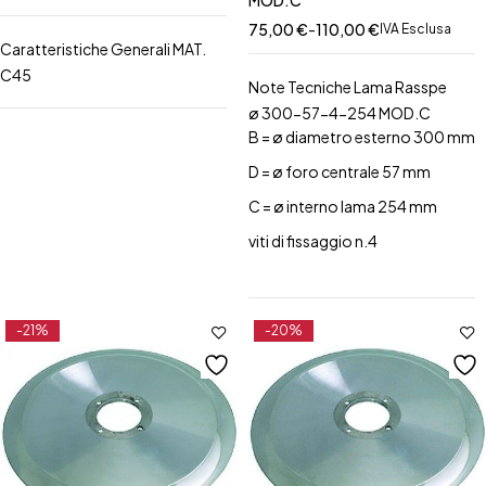
MOD.C
75,00
€
-
110,00
€
IVA Esclusa
Caratteristiche Generali MAT.
C45
Note Tecniche Lama Rasspe
ø 300-57-4-254 MOD.C
B = ø diametro esterno 300 mm
D = ø foro centrale 57 mm
C = ø interno lama 254 mm
viti di fissaggio n.4
-21%
-20%