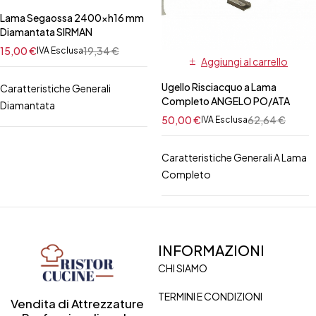
Lama Segaossa 2400xh16 mm
Diamantata SIRMAN
15,00
€
19,34
€
IVA Esclusa
Aggiungi al carrello
Ugello Risciacquo a Lama
Caratteristiche Generali
Completo ANGELO PO/ATA
Diamantata
50,00
€
62,64
€
IVA Esclusa
Caratteristiche Generali A Lama
Completo
INFORMAZIONI
CHI SIAMO
TERMINI E CONDIZIONI
Vendita di Attrezzature