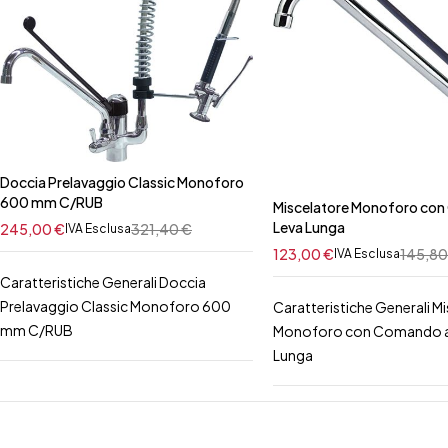
Doccia Prelavaggio Classic Monoforo
600 mm C/RUB
Miscelatore Monoforo co
Leva Lunga
245,00
€
321,40
€
IVA Esclusa
123,00
€
145,8
IVA Esclusa
Caratteristiche Generali Doccia
Prelavaggio Classic Monoforo 600
Caratteristiche Generali M
mm C/RUB
Monoforo con Comando a
Lunga