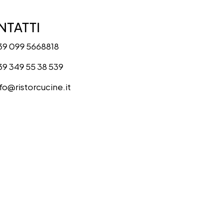
TATTI
39 099 5668818
39 349 55 38 539
nfo@ristorcucine.it