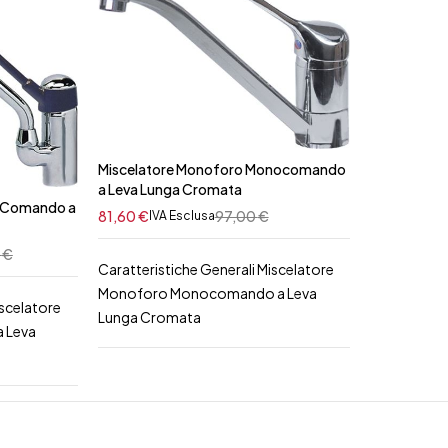
Miscelatore Monoforo Monocomando
a Leva Lunga Cromata
n Comando a
81,60
€
97,00
€
IVA Esclusa
0
€
Caratteristiche Generali Miscelatore
Monoforo Monocomando a Leva
iscelatore
Lunga Cromata
 Leva