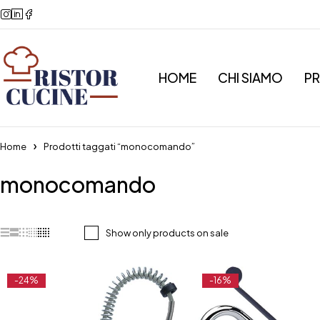
HOME
CHI SIAMO
P
Home
Prodotti taggati “monocomando”
monocomando
Show only products on sale
-24%
-16%