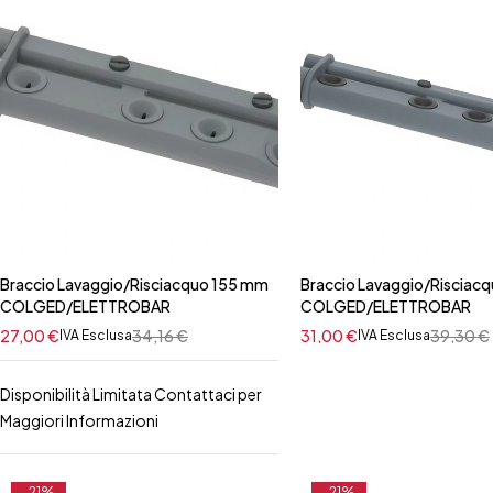
Braccio Lavaggio/Risciacquo 155 mm
Braccio Lavaggio/Risciac
COLGED/ELETTROBAR
COLGED/ELETTROBAR
27,00
€
34,16
€
31,00
€
39,30
€
IVA Esclusa
IVA Esclusa
Disponibilità Limitata Contattaci per
Maggiori Informazioni
-21%
-21%