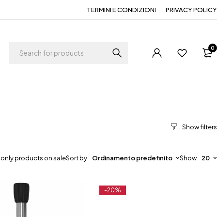
TERMINI E CONDIZIONI
PRIVACY POLICY
0
only products on sale
Sort by
Ordinamento predefinito
Show
20
-20%