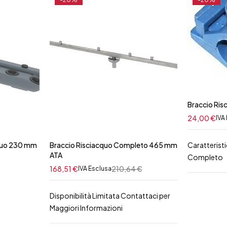
Braccio Ri
24,00
€
IVA
Caratterist
quo 230 mm
Braccio Risciacquo Completo 465 mm
ATA
Completo
168,51
€
210,64
€
IVA Esclusa
Disponibilità Limitata Contattaci per
Maggiori Informazioni