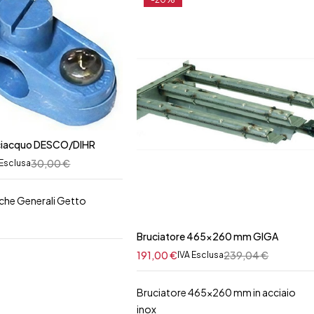
sciacquo DESCO/DIHR
30,00
€
 Esclusa
iche Generali Getto
Bruciatore 465x260 mm GIGA
191,00
€
239,04
€
IVA Esclusa
Bruciatore 465x260 mm in acciaio
inox