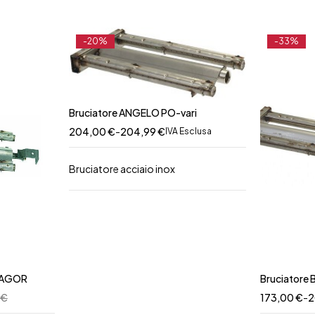
-20%
-33%
Bruciatore ANGELO PO-vari
204,00
€
-
204,99
€
IVA Esclusa
Bruciatore acciaio inox
FAGOR
Bruciatore 
€
173,00
€
-
2