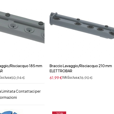
vaggio/Risciacquo 185 mm
Braccio Lavaggio/Risciacquo 210 mm
AR
ELETTROBAR
50,94
€
61,99
€
76,90
€
 Esclusa
IVA Esclusa
à Limitata Contattaci per
formazioni
-20%