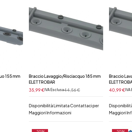
quo 155 mm
Braccio Lavaggio/Risciacquo 185 mm
Braccio La
ELETTROBAR
ELETTROB
35,99
€
44,56
€
40,99
€
IVA Esclusa
IVA
Disponibilità Limitata Contattaci per
Disponibilit
Maggiori Informazioni
Maggiori In
-20%
-20%