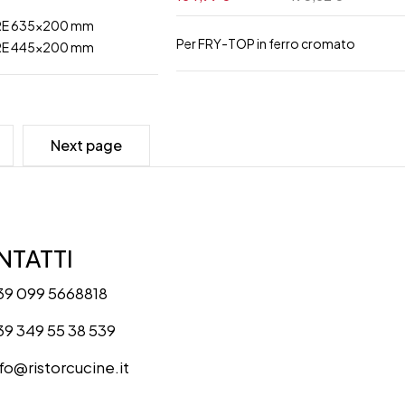
RE 635x200 mm
Per FRY-TOP in ferro cromato
RE 445x200 mm
Next page
7
TATTI
39 099 5668818
39 349 55 38 539
nfo@ristorcucine.it