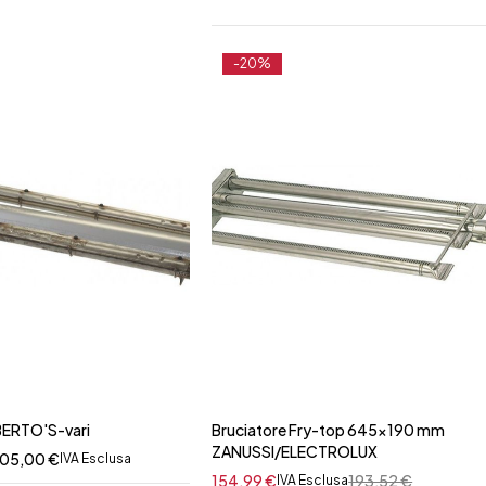
-20%
BERTO'S-vari
Bruciatore Fry-top 645x190 mm
ZANUSSI/ELECTROLUX
05,00
€
IVA Esclusa
154,99
€
193,52
€
IVA Esclusa