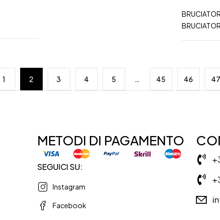
BRUCIATO
BRUCIATO
1
2
3
4
5
…
45
46
4
METODI DI PAGAMENTO
CON
+
SEGUICI SU:
+
Instagram
i
Facebook