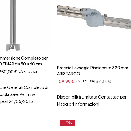
 Immersione Completo per
FIMAR da 30 a 60 cm
Braccio Lavaggio Risciacquo 320 mm
250,00
€
IVA Esclusa
ARISTARCO
109,99
€
137,34
€
IVA Esclusa
iche Generali Completo di
scolatore. Per mixer
Disponibilità Limitata Contattaci per
opo il 24/05/2015
Maggiori Informazioni
-19%