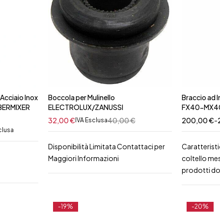
Acciaio Inox
Boccola per Mulinello
Braccio ad
.BERMIXER
ELECTROLUX/ZANUSSI
FX40-MX40 
32,00
€
40,00
€
200,00
€
-
IVA Esclusa
clusa
Disponibilità Limitata Contattaci per
Caratterist
Maggiori Informazioni
coltello me
prodotti d
-19%
-20%