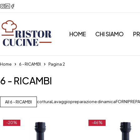
HOME
CHI SIAMO
P
Home
6 - RICAMBI
Pagina 2
6 - RICAMBI
cottura
Lavaggio
preparazione dinamica
FORNI
PREP
All 6 - RICAMBI
-20%
-46%