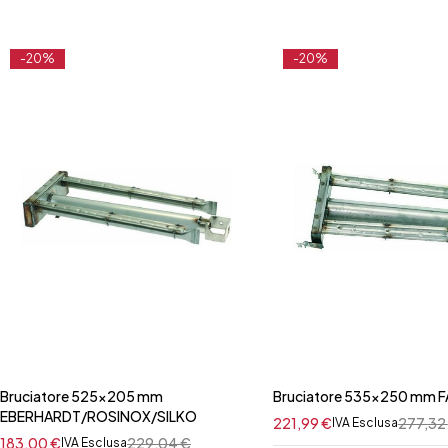
-20%
-20%
Bruciatore 525x205 mm
Bruciatore 535x250 mm 
EBERHARDT/ROSINOX/SILKO
221,99
€
277,32
IVA Esclusa
183,00
€
229,04
€
IVA Esclusa