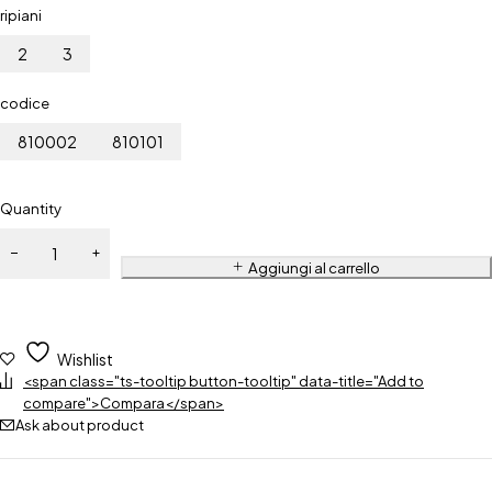
ripiani
2
3
codice
810002
810101
Quantity
Aggiungi al carrello
Wishlist
<span class="ts-tooltip button-tooltip" data-title="Add to
compare">Compara</span>
Ask about product