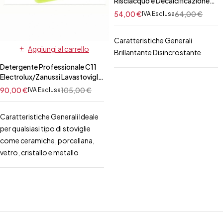
Risciacquo e Decalcificazione
Professionale
54,00
€
64,00
€
IVA Esclusa
Electrolux/Zanussi per Forno 50
pz
Caratteristiche Generali
Aggiungi al carrello
Brillantante Disincrostante
Detergente Professionale C11
Electrolux/Zanussi Lavastoviglie
10 Lt
90,00
€
105,00
€
IVA Esclusa
Caratteristiche Generali Ideale
per qualsiasi tipo di stoviglie
come ceramiche, porcellana,
vetro, cristallo e metallo