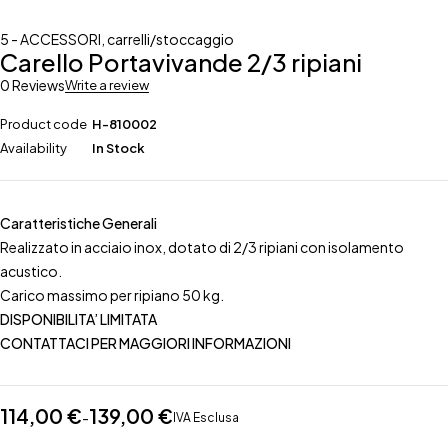
5 - ACCESSORI
,
carrelli/stoccaggio
Carello Portavivande 2/3 ripiani
0 Reviews
Write a review
Product code
H-810002
Availability
In Stock
Caratteristiche Generali
Realizzato in acciaio inox, dotato di 2/3 ripiani con isolamento
acustico.
Carico massimo per ripiano 50 kg.
DISPONIBILITA’ LIMITATA
CONTATTACI PER MAGGIORI INFORMAZIONI
114,00
€
139,00
€
-
IVA Esclusa