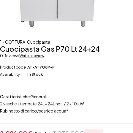
1 - COTTURA
,
Cuocipasta
Cuocipasta Gas P70 Lt 24+24
0 Reviews
Write a review
Product code
AT-AT7G8P-F
Availability
In Stock
Caratteristiche Generali
2 vasche stampate 24L+24L net. / 2 x 10 kW
Rubinetto di carico/scarico acqua*