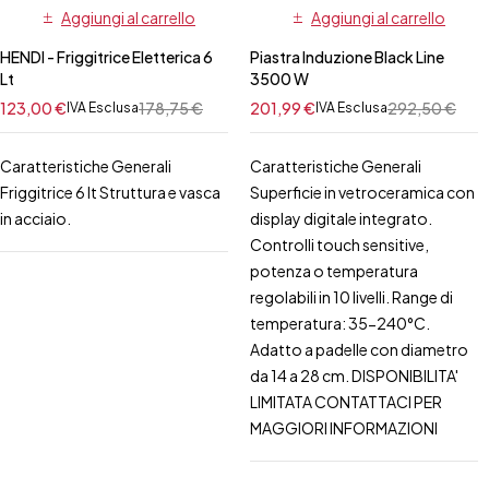
Aggiungi al carrello
Aggiungi al carrello
HENDI - Friggitrice Eletterica 6
Piastra Induzione Black Line
Lt
3500 W
123,00
€
178,75
€
201,99
€
292,50
€
IVA Esclusa
IVA Esclusa
Caratteristiche Generali
Caratteristiche Generali
Friggitrice 6 lt Struttura e vasca
Superficie in vetroceramica con
in acciaio.
display digitale integrato.
Controlli touch sensitive,
potenza o temperatura
regolabili in 10 livelli. Range di
temperatura: 35-240°C.
Adatto a padelle con diametro
da 14 a 28 cm. DISPONIBILITA'
LIMITATA CONTATTACI PER
MAGGIORI INFORMAZIONI