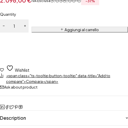
2.096,00
€
3.038,00
€
IVA Esclusa
-
31
%
Quantity
Aggiungi al carrello
Wishlist
<span class="ts-tooltip button-tooltip" data-title="Add to
compare">Compara</span>
Ask about product
Description