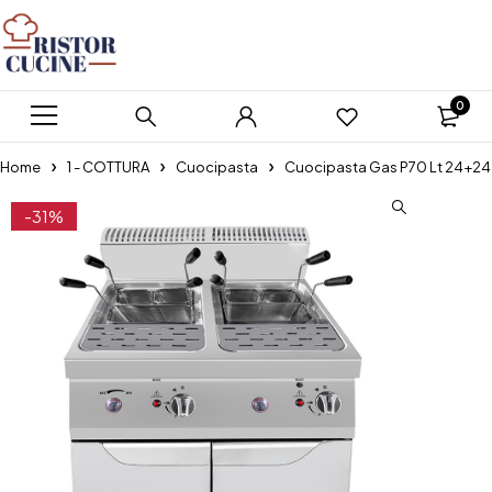
0
Home
1 - COTTURA
Cuocipasta
Cuocipasta Gas P70 Lt 24+24
-31%