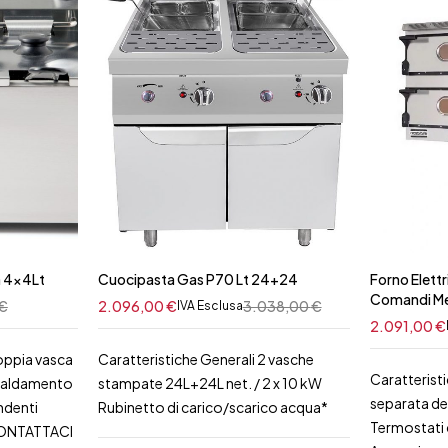
ca 4x4Lt
Cuocipasta Gas P70 Lt 24+24
Forno Elettr
Comandi Me
€
2.096,00
€
3.038,00
€
IVA Esclusa
2.091,00
€
oppia vasca
Caratteristiche Generali 2 vasche
Caratterist
iscaldamento
stampate 24L+24L net. / 2 x 10 kW
separata del
ndenti
Rubinetto di carico/scarico acqua*
Termostati 
CONTATTACI