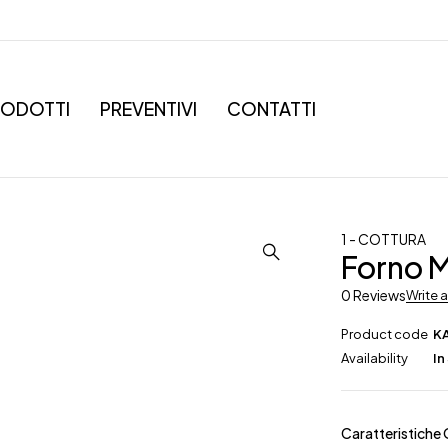
RODOTTI
PREVENTIVI
CONTATTI
1 - COTTURA
Forno 
0 Reviews
Write 
Product code
K
Availability
In
Caratteristiche 