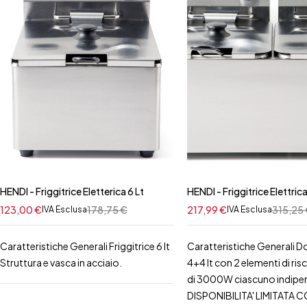
HENDI - Friggitrice Eletterica 6 Lt
HENDI - Friggitrice Elettri
123,00
€
178,75
€
217,99
€
315,25
IVA Esclusa
IVA Esclusa
Caratteristiche Generali Friggitrice 6 lt
Caratteristiche Generali D
Struttura e vasca in acciaio.
4+4 lt con 2 elementi di r
di 3000W ciascuno indipe
DISPONIBILITA' LIMITATA 