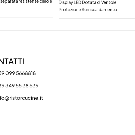
separata resistenze cielo e
Display LED Dotata di Ventole
Protezione Surriscaldamento
TATTI
39 099 5668818
39 349 55 38 539
nfo@ristorcucine.it