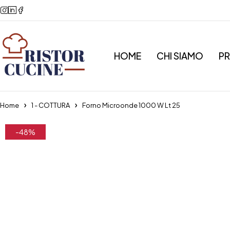
HOME
CHI SIAMO
P
Home
1 - COTTURA
Forno Microonde 1000 W Lt 25
-48%