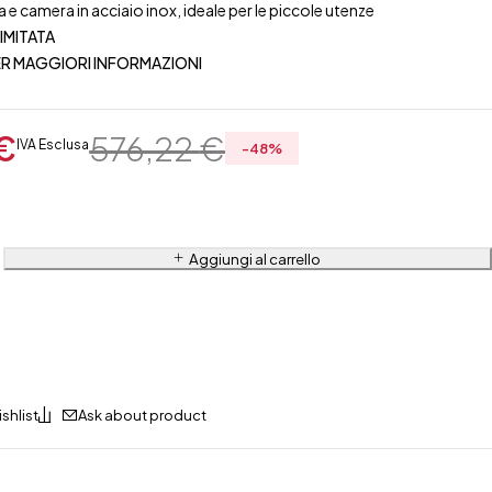
 e camera in acciaio inox, ideale per le piccole utenze
LIMITATA
R MAGGIORI INFORMAZIONI
€
576,22
€
IVA Esclusa
-
48
%
Aggiungi al carrello
Ask about product