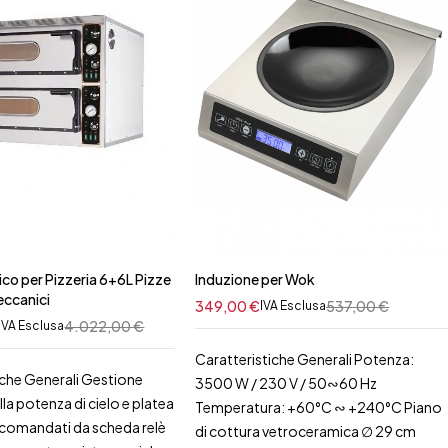
ico per Pizzeria 6+6L Pizze
Induzione per Wok
ccanici
349,00
€
537,00
€
IVA Esclusa
4.022,00
€
IVA Esclusa
Caratteristiche Generali Potenza:
iche Generali Gestione
3500 W / 230 V / 50∾60 Hz
la potenza di cielo e platea
Temperatura: +60°C ∾ +240°C Piano
comandati da scheda relè
di cottura vetroceramica ∅ 29 cm