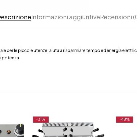
escrizione
Informazioni aggiuntive
Recensioni (
e per le piccole utenze, aiuta a risparmiare tempo ed energia elettrica 
di potenza
-31%
-48%