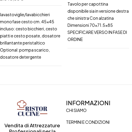
Tavolo per capottina
disponibile sia in versione destra
lavastoviglie/lavabicchieri
che sinistra Con alzatina
monofase cesto cm. 45x45
Dimensioni 70x71.5x85
incluso: cesto bicchieri, cesto
SPECIFICARE VERSO IN FASE DI
piatti e cesto posate, dosatore
ORDINE
brillantante peristaltico
Optional: pompa scarico,
dosatore detergente
INFORMAZIONI
CHI SIAMO
TERMINI E CONDIZIONI
Vendita di Attrezzature
Professionali per la