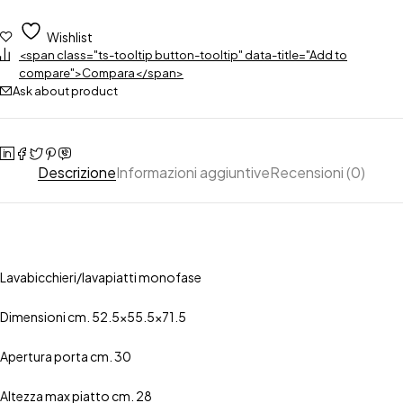
Wishlist
<span class="ts-tooltip button-tooltip" data-title="Add to
compare">Compara</span>
Ask about product
Descrizione
Informazioni aggiuntive
Recensioni (0)
Lavabicchieri/lavapiatti monofase
Dimensioni cm. 52.5×55.5×71.5
Apertura porta cm. 30
Altezza max piatto cm. 28