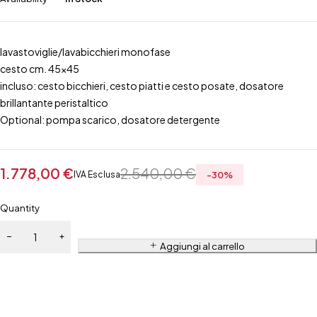
lavastoviglie/lavabicchieri monofase
cesto cm. 45×45
incluso: cesto bicchieri, cesto piatti e cesto posate, dosatore
brillantante peristaltico
Optional: pompa scarico, dosatore detergente
1.778,00
€
2.540,00
€
IVA Esclusa
-
30
%
Quantity
Aggiungi al carrello