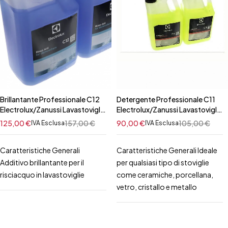
Brillantante Professionale C12
Detergente Professionale C11
Electrolux/Zanussi Lavastoviglie
Electrolux/Zanussi Lavastoviglie
10 Lt
10 Lt
125,00
€
157,00
€
90,00
€
105,00
€
IVA Esclusa
IVA Esclusa
Caratteristiche Generali
Caratteristiche Generali Ideale
Additivo brillantante per il
per qualsiasi tipo di stoviglie
risciacquo in lavastoviglie
come ceramiche, porcellana,
vetro, cristallo e metallo