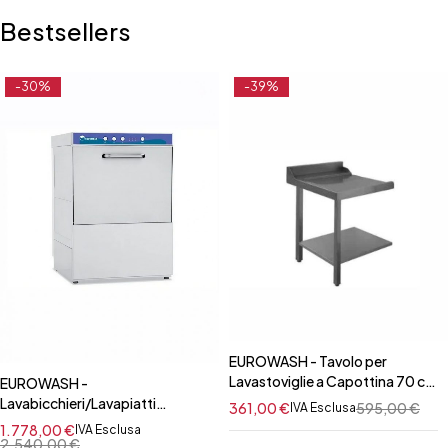
Bestsellers
-30%
-39%
EUROWASH - Tavolo per
Lavastoviglie a Capottina 70 cm
EUROWASH -
SX/dx- con alzatina
Lavabicchieri/Lavapiatti
361,00
€
595,00
€
IVA Esclusa
Monofase Cesto Quadrato
1.778,00
€
IVA Esclusa
45x45 cm
2.540,00
€