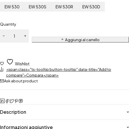
EW 530
EW 530S
EW 530R
EW 530D
Quantity
Aggiungi al carrello
Wishlist
<span class="ts-tooltip button-tooltip" data-title="Add to
compare">Compara</span>
Ask about product
Description
Informazioni aggiuntive