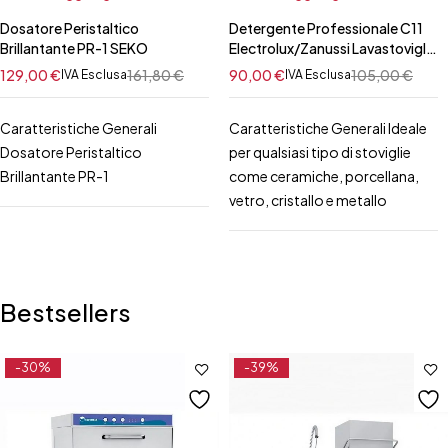
Dosatore Peristaltico
Detergente Professionale C11
Brillantante PR-1 SEKO
Electrolux/Zanussi Lavastoviglie
10 Lt
129,00
€
161,80
€
90,00
€
105,00
€
IVA Esclusa
IVA Esclusa
Caratteristiche Generali
Caratteristiche Generali Ideale
Dosatore Peristaltico
per qualsiasi tipo di stoviglie
Brillantante PR-1
come ceramiche, porcellana,
vetro, cristallo e metallo
Bestsellers
-30%
-39%