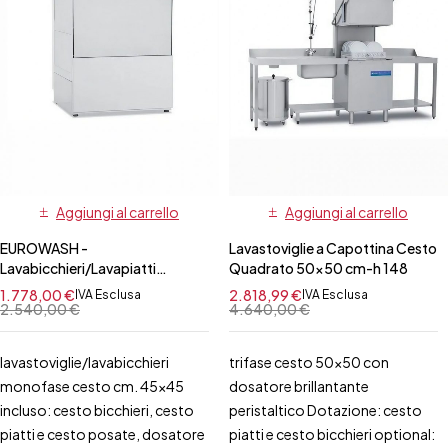
Aggiungi al carrello
Aggiungi al carrello
EUROWASH -
Lavastoviglie a Capottina Cesto
Lavabicchieri/Lavapiatti
Quadrato 50x50 cm-h 148
Monofase Cesto Quadrato
1.778,00
€
2.818,99
€
IVA Esclusa
IVA Esclusa
45x45 cm
2.540,00
€
4.640,00
€
lavastoviglie/lavabicchieri
trifase cesto 50x50 con
monofase cesto cm. 45x45
dosatore brillantante
incluso: cesto bicchieri, cesto
peristaltico Dotazione: cesto
piatti e cesto posate, dosatore
piatti e cesto bicchieri optional: