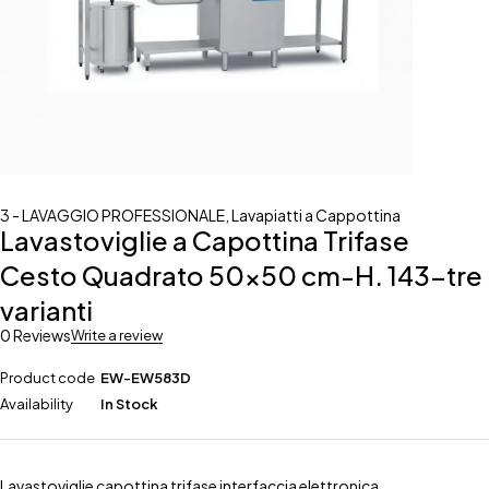
3 - LAVAGGIO PROFESSIONALE
,
Lavapiatti a Cappottina
Lavastoviglie a Capottina Trifase
Cesto Quadrato 50×50 cm-H. 143-tre
varianti
0 Reviews
Write a review
Product code
EW-EW583D
Availability
In Stock
Lavastoviglie capottina trifase interfaccia elettronica