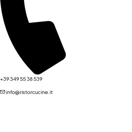
+39 349 55 38 539
info@ristorcucine.it
Copyright © RISTORCUCINE 2024 – Tutti I diritti riservati. Powered
by:
imapassionweb