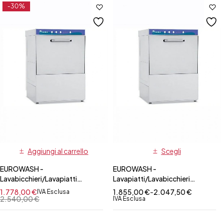
-30%
Aggiungi al carrello
Scegli
EUROWASH -
EUROWASH -
Lavabicchieri/Lavapiatti
Lavapiatti/Lavabicchieri
Monofase Cesto Quadrato
Monofase Cesto Quadrato
1.778,00
€
1.855,00
€
-
2.047,50
€
IVA Esclusa
45x45 cm
50x50 cm-DIVERSE VARIANTI
2.540,00
€
IVA Esclusa