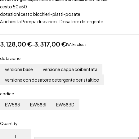
cesto 50×50
dotazioni cesto bicchieri-piatti-posate
A richiesta Pompa di scarico -Dosatore detergente
3.128,00
€
3.317,00
€
-
IVA Esclusa
dotazione
versione base
versione cappa coibentata
versione con dosatore detergente peristaltico
codice
EW583
EW583I
EW583D
Quantity