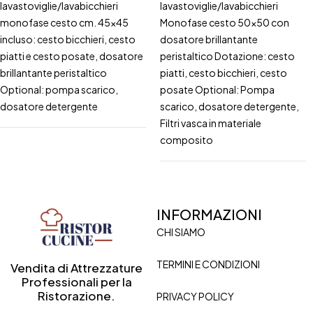
lavastoviglie/lavabicchieri
lavastoviglie/lavabicchieri
monofase cesto cm. 45x45
Monofase cesto 50x50 con
incluso: cesto bicchieri, cesto
dosatore brillantante
piatti e cesto posate, dosatore
peristaltico Dotazione: cesto
brillantante peristaltico
piatti, cesto bicchieri, cesto
Optional: pompa scarico,
posate Optional: Pompa
dosatore detergente
scarico, dosatore detergente,
Filtri vasca in materiale
composito
INFORMAZIONI
CHI SIAMO
TERMINI E CONDIZIONI
Vendita di Attrezzature
Professionali per la
Ristorazione.
PRIVACY POLICY