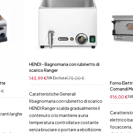
HENDI - Bagnomaria con rubinetto di
scarico Ranger
145,99
€
175,00
€
IVA Esclusa
tte
Forno Elettr
Comandi Me
1
€
Caratteristiche Generali
916,00
€
IV
Il bagnomaria con rubinetto di scarico
HENDI Ranger scalda gradualmente il
Caratteristi
ranti larghe
contenuto o lo mantiene a una
elettrico b
temperatura controllata e costante
focacceria, 
senza bruciare o portare a ebollizione.