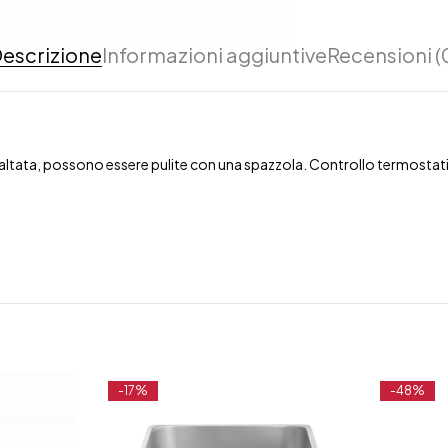
escrizione
Informazioni aggiuntive
Recensioni (
 smaltata, possono essere pulite con una spazzola. Controllo termosta
-17%
-48%