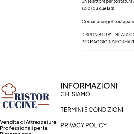
Un selettore per tostatura 
solo (o a due lati).
Comandi singoli tostapan
DISPONIBILITA' LIMITATA 
PER MAGGIORI INFORMAZ
INFORMAZIONI
CHI SIAMO
TERMINI E CONDIZIONI
Vendita di Attrezzature
PRIVACY POLICY
Professionali per la
Ristorazione.