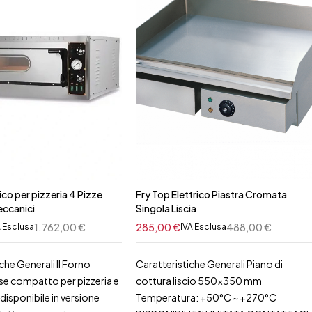
ico per pizzeria 4 Pizze
Fry Top Elettrico Piastra Cromata
ccanici
Singola Liscia
1.762,00
€
285,00
€
488,00
€
A Esclusa
IVA Esclusa
che Generali Il Forno
Caratteristiche Generali Piano di
ase compatto per pizzeria e
cottura liscio 550x350 mm
disponibile in versione
Temperatura: +50°C ~ +270°C