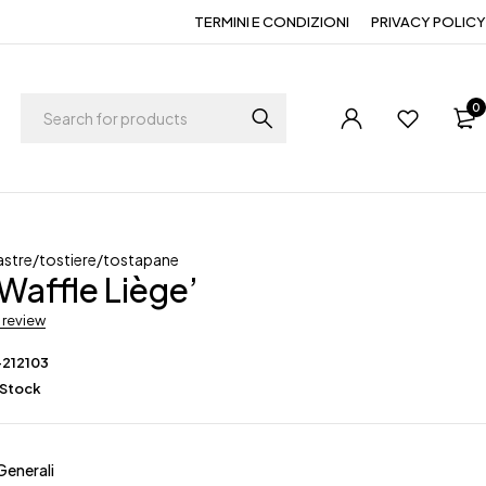
TERMINI E CONDIZIONI
PRIVACY POLICY
0
astre/tostiere/tostapane
 Waffle Liège’
a review
-212103
 Stock
Generali