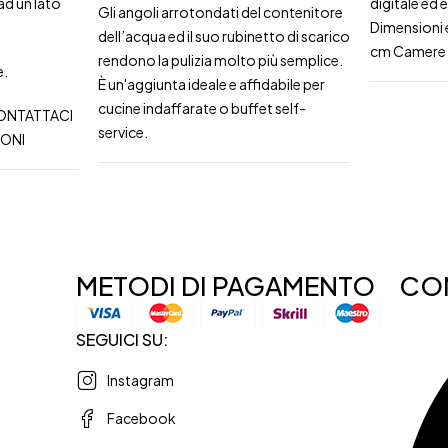
ad un lato
digitale ed
Gli angoli arrotondati del contenitore
Dimensioni 
dell’acqua ed il suo rubinetto di scarico
cm Camere d
rendono la pulizia molto più semplice.
e.
È un'aggiunta ideale e affidabile per
cucine indaffarate o buffet self-
CONTATTACI
service.
IONI
METODI DI PAGAMENTO
CON
SEGUICI SU:
Instagram
Facebook