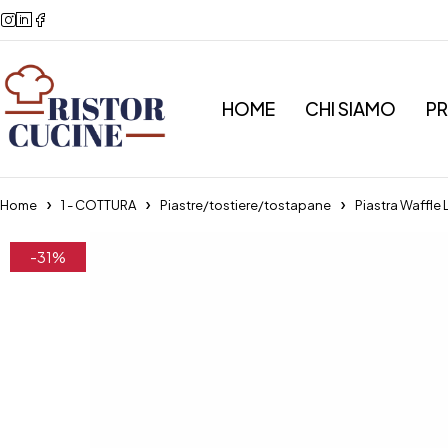
HOME
CHI SIAMO
P
Home
1 - COTTURA
Piastre/tostiere/tostapane
Piastra Waffle 
-31%