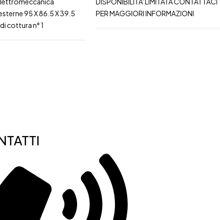
 elettromeccanica
DISPONIBILITA' LIMITATA CONTATTACI
esterne 95 X 86.5 X 39.5
PER MAGGIORI INFORMAZIONI
i cottura n° 1
TATTI