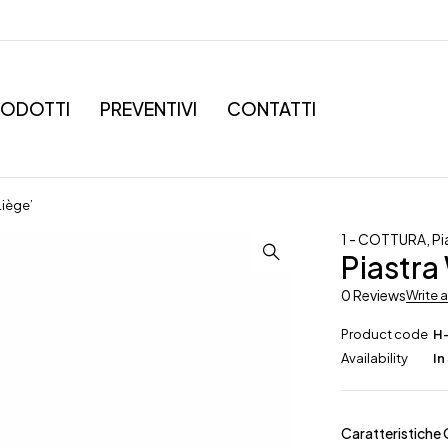
RODOTTI
PREVENTIVI
CONTATTI
Liège’
1 - COTTURA
,
Pi
Piastra
0 Reviews
Write 
Product code
H
Availability
In
Caratteristiche 