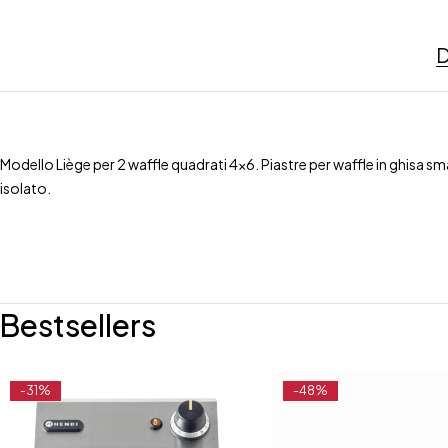
D
Modello Liège per 2 waffle quadrati 4×6. Piastre per waffle in ghisa
isolato.
Bestsellers
-31%
-48%