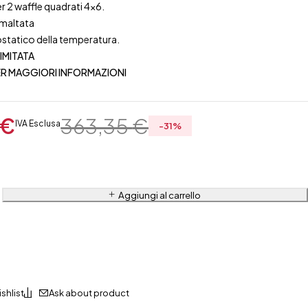
r 2 waffle quadrati 4×6.
smaltata
statico della temperatura.
LIMITATA
R MAGGIORI INFORMAZIONI
€
363,35
€
IVA Esclusa
-
31
%
Aggiungi al carrello
Ask about product