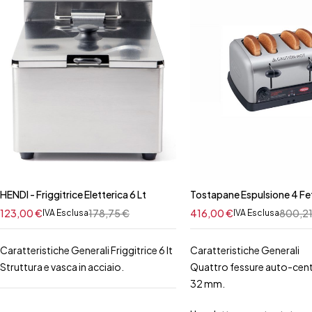
HENDI - Friggitrice Eletterica 6 Lt
Tostapane Espulsione 4 Fe
123,00
€
178,75
€
416,00
€
800,2
IVA Esclusa
IVA Esclusa
Caratteristiche Generali Friggitrice 6 lt
Caratteristiche Generali
Struttura e vasca in acciaio.
Quattro fessure auto-cent
32 mm.