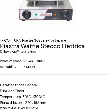
1 - COTTURA
,
Piastre/tostiere/tostapane
Piastra Waffle Stecco Elettrica
0 Reviews
Write a review
Product code
BK-WAF01005
Availability
In Stock
Caratteristiche Generali
Funzione Timer
Temperatura: 50°C∾300°C
Piano di lavoro: 270×185 mm
DISPONIBILITA’ LIMITATA