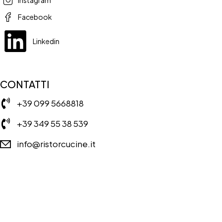
Facebook
Linkedin
CONTATTI
+39 099 5668818
+39 349 55 38 539
info@ristorcucine.it
Copyright © RISTORCUCINE 2024 – Tutti I diritti riservati. Powered
by:
imapassionweb