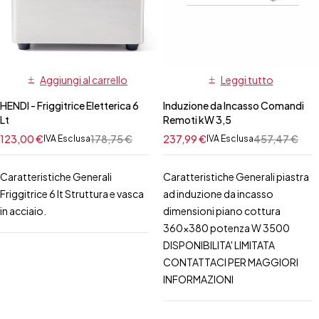
Aggiungi al carrello
Leggi tutto
HENDI - Friggitrice Eletterica 6
Induzione da Incasso Comandi
Lt
Remoti kW 3,5
123,00
€
178,75
€
237,99
€
457,47
€
IVA Esclusa
IVA Esclusa
Caratteristiche Generali
Caratteristiche Generali piastra
Friggitrice 6 lt Struttura e vasca
ad induzione da incasso
in acciaio.
dimensioni piano cottura
360x380 potenza W 3500
DISPONIBILITA' LIMITATA
CONTATTACI PER MAGGIORI
INFORMAZIONI