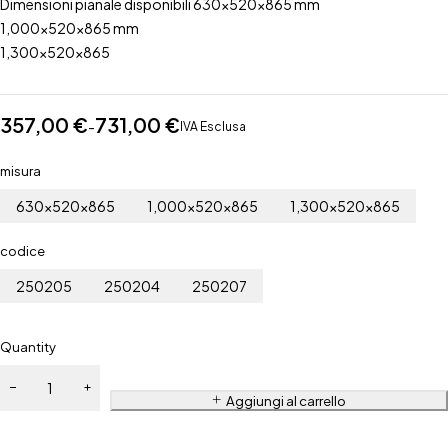
Dimensioni pianale disponibili 630x520x865 mm
1,000x520x865 mm
1,300x520x865
357,00
€
731,00
€
-
IVA Esclusa
misura
630x520x865
1,000x520x865
1,300x520x865
codice
250205
250204
250207
Quantity
Aggiungi al carrello