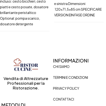
incluso: cesto bicchieri, cesto
e sinistra Dimensioni
piatti e cesto posate, dosatore
120x71,5x85 cm SPECIFICARE
brillantante peristaltico
VERSION EIN FASE ORDINE
Optional: pompa scarico,
dosatore detergente
INFORMAZIONI
CHI SIAMO
TERMINI E CONDIZIONI
Vendita di Attrezzature
Professionali per la
Ristorazione.
PRIVACY POLICY
CONTATTACI
METODI DI