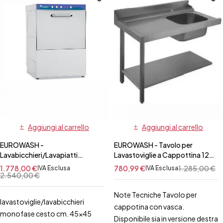
Aggiungi al carrello
Aggiungi al carrello
EUROWASH -
EUROWASH - Tavolo per
Lavabicchieri/Lavapiatti
Lavastoviglie a Cappottina 120
Monofase Cesto Quadrato
cm SX/DX con Vasca
1.778,00
€
780,99
€
1.285,00
€
IVA Esclusa
IVA Esclusa
45x45 cm
2.540,00
€
Note Tecniche Tavolo per
lavastoviglie/lavabicchieri
cappotina con vasca.
monofase cesto cm. 45x45
Disponibile sia in versione destra