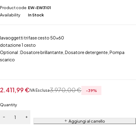
Product code
EW-EW3101
Availability
In Stock
lavaoggetti trifase cesto 50×60
dotazione 1 cesto
Optional : Dosatore brillantante, Dosatore detergente, Pompa
scarico
2.411,99
€
3.970,00
€
IVA Esclusa
-
39
%
Quantity
Aggiungi al carrello