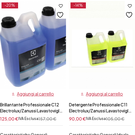
-20%
-14%
Aggiungi al carrello
Aggiungi al carrello
Brillantante Professionale C12
Detergente Professionale C11
Electrolux/Zanussi Lavastoviglie
Electrolux/Zanussi Lavastoviglie
10 Lt
10 Lt
125,00
€
157,00
€
90,00
€
105,00
€
IVA Esclusa
IVA Esclusa
Caratteristiche Generali
Caratteristiche Generali Ideale