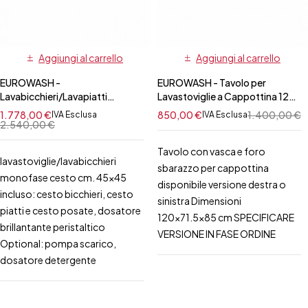
Aggiungi al carrello
Aggiungi al carrello
EUROWASH -
EUROWASH - Tavolo per
Lavabicchieri/Lavapiatti
Lavastoviglie a Cappottina 120
Monofase Cesto Quadrato
cm SX/DX con Vasca e Foro
1.778,00
€
850,00
€
1.400,00
€
IVA Esclusa
IVA Esclusa
45x45 cm
2.540,00
€
Tavolo con vasca e foro
lavastoviglie/lavabicchieri
sbarazzo per cappottina
monofase cesto cm. 45x45
disponibile versione destra o
incluso: cesto bicchieri, cesto
sinistra Dimensioni
piatti e cesto posate, dosatore
120x71.5x85 cm SPECIFICARE
brillantante peristaltico
VERSIONE IN FASE ORDINE
Optional: pompa scarico,
dosatore detergente